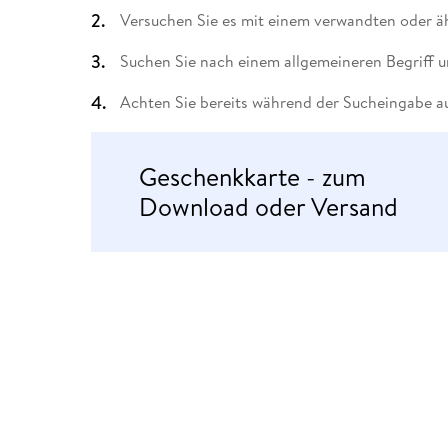
Leseempfehlung
eBook Abonnement
Postkarten
Westerman
Kinder- &
Kugelschr
Versuchen Sie es mit einem verwandten oder äh
Hörbuchsprecher
Günstige Spielwaren
Wochenkalender
Kinderbü
Romane
Geräte im
Puzzles &
Schule & 
Buchtrends auf Social Media
eBooks verschenken
Klett Lern
Krimis & T
Buchkalender
Kochen &
Sachbüch
Sprachka
Suchen Sie nach einem allgemeineren Begriff u
büchermenschen
Duden Sh
Romane
Krimis & T
Achten Sie bereits während der Sucheingabe au
Top Autor:innen
Hörspiele
Manga
Top Serien
Hörbuchs
Geschenkkarte - zum
Gebrauchtbuch
Download oder Versand