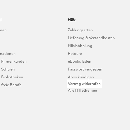
l
Hilfe
hmen
Zahlungsarten
Lieferung & Versandkosten
Filialabholung
mationen
Retoure
ür Firmenkunden
eBooks laden
r Schulen
Passwort vergessen
r Bibliotheken
Abos kündigen
Vertrag widerrufen
r freie Berufe
Alle Hilfethemen