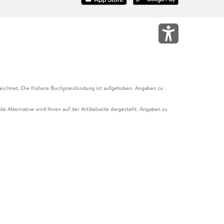
eichnet. Die frühere Buchpreisbindung ist aufgehoben. Angaben zu
e Alternative wird Ihnen auf der Artikelseite dargestellt. Angaben zu
ur Abholung mit Zahlung in der Filiale möglich. Der Gutschein ist nicht
t und das Hugendubel Hörbuch Abo. Der Gutschein ist nicht mit anderen