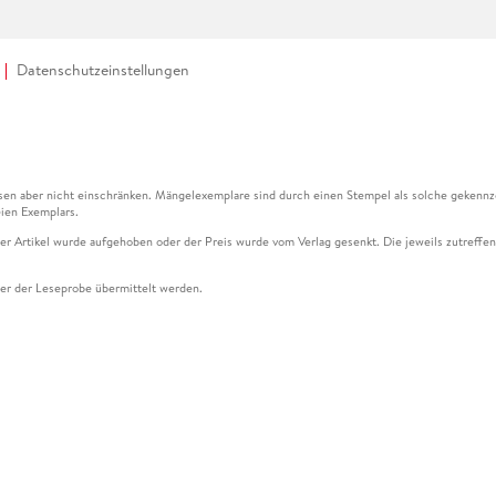
Datenschutzeinstellungen
en aber nicht einschränken. Mängelexemplare sind durch einen Stempel als solche gekennz
ien Exemplars.
ser Artikel wurde aufgehoben oder der Preis wurde vom Verlag gesenkt. Die jeweils zutreffend
ter der Leseprobe übermittelt werden.
kelseite dargestellten Datums vom Verlag angehoben.
g (UVP) des Herstellers.
n zu Preissenkungen beziehen sich auf den vorherigen Preis.
senkungen beziehen sich auf den letzten gebundenen Preis.
kelseite dargestellten Datums vom Verlag angehoben.
n den Gutschein ausschließlich online einlösen unter www.hugendubel.de. Keine Bestellung z
und eBooks) sowie für preisgebundene Kalender, tolino shine (4016621130466), tolino selec