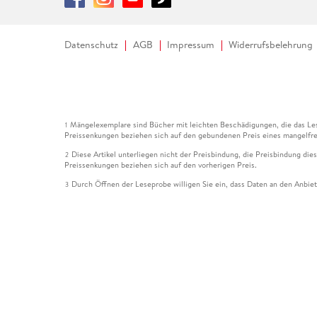
Datenschutz
AGB
Impressum
Widerrufsbelehrung
Mängelexemplare sind Bücher mit leichten Beschädigungen, die das Les
1
Preissenkungen beziehen sich auf den gebundenen Preis eines mangelfre
Diese Artikel unterliegen nicht der Preisbindung, die Preisbindung die
2
Preissenkungen beziehen sich auf den vorherigen Preis.
Durch Öffnen der Leseprobe willigen Sie ein, dass Daten an den Anbie
3
Der gebundene Preis dieses Artikels wird nach Ablauf des auf der Arti
4
Der Preisvergleich bezieht sich auf die unverbindliche Preisempfehlun
5
Der gebundene Preis dieses Artikels wurde vom Verlag gesenkt. Angabe
6
Die Preisbindung dieses Artikels wurde aufgehoben. Angaben zu Preis
7
Der gebundene Preis dieses Artikels wird nach Ablauf des auf der Arti
8
Ihr Gutschein SOMMER13 gilt bis einschließlich 10.08.2026. Sie könne
12
gültig für gesetzlich preisgebundene Artikel (deutschsprachige Bücher 