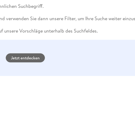
Fremdsprachige Bücher
n Lernhilfen
 Jugendbücher
eiber
Hörbuch Downloads im Bundle
nlichen Suchbegriff.
cher
 Vergleich
 Puzzlezubehör
Lernen
New Adult
STABILO
Taschenbücher
hilfen
hriller
 Backen
er
lender
Ratgeber
nd verwenden Sie dann unsere Filter, um Ihre Suche weiter einzu
op
hriller
Romance
f unsere Vorschläge unterhalb des Suchfeldes.
Sachbücher
precher:innen
Science Fiction
Fremdsprachige Bücher
Jetzt entdecken