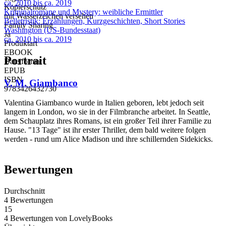
ca. 2010 bis ca. 2019
Kopierschutz
Kriminalromane und Mystery: weibliche Ermittler
mit Wasserzeichen versehen
Belletristik: Erzählungen, Kurzgeschichten, Short Stories
Family Sharing
Washington (US-Bundesstaat)
Ja
ca. 2010 bis ca. 2019
Produktart
EBOOK
Portrait
Dateiformat
EPUB
ISBN
V. M. Giambanco
9783426432730
Valentina Giambanco wurde in Italien geboren, lebt jedoch seit
langem in London, wo sie in der Filmbranche arbeitet. In Seattle,
dem Schauplatz ihres Romans, ist ein großer Teil ihrer Familie zu
Hause. "13 Tage" ist ihr erster Thriller, dem bald weitere folgen
werden - rund um Alice Madison und ihre schillernden Sidekicks.
Bewertungen
Durchschnitt
4 Bewertungen
15
4 Bewertungen
von
LovelyBooks