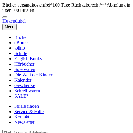
Bücher versandkostenfrei*
100 Tage Rückgaberecht***
Abholung in
über 100 Filialen
Hugendubel
Menu
Bücher
eBooks
tolino
Schule
English Books
Hörbücher
Spielwaren
Die Welt der Kinder
Kalender
Geschenke
Schreibwaren
SALE²
Filiale finden
Service & Hilfe
Kontakt
Newsletter