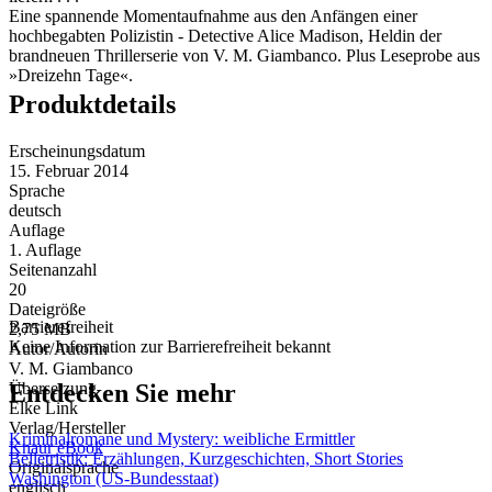
Eine spannende Momentaufnahme aus den Anfängen einer
hochbegabten Polizistin - Detective Alice Madison, Heldin der
brandneuen Thrillerserie von V. M. Giambanco. Plus Leseprobe aus
»Dreizehn Tage«.
Produktdetails
Erscheinungsdatum
15. Februar 2014
Sprache
deutsch
Auflage
1. Auflage
Seitenanzahl
20
Dateigröße
Barrierefreiheit
2,75 MB
Keine Information zur Barrierefreiheit bekannt
Autor/Autorin
V. M. Giambanco
Entdecken Sie mehr
Übersetzung
Elke Link
Verlag/Hersteller
Kriminalromane und Mystery: weibliche Ermittler
Knaur eBook
Belletristik: Erzählungen, Kurzgeschichten, Short Stories
Originalsprache
Washington (US-Bundesstaat)
englisch