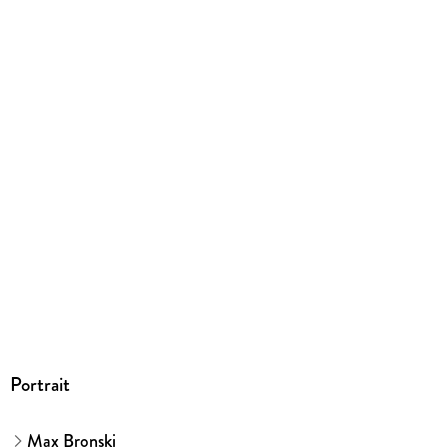
EPUB
ISBN
9783426444511
Portrait
Max Bronski