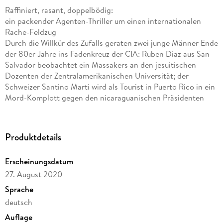
Raffiniert, rasant, doppelbödig:
ein packender Agenten-Thriller um einen internationalen
Rache-Feldzug
Durch die Willkür des Zufalls geraten zwei junge Männer Ende
der 80er-Jahre ins Fadenkreuz der CIA: Ruben Diaz aus San
Salvador beobachtet ein Massakers an den jesuitischen
Dozenten der Zentralamerikanischen Universität; der
Schweizer Santino Marti wird als Tourist in Puerto Rico in ein
Mord-Komplott gegen den nicaraguanischen Präsidenten
verwickelt. Beide lässt die CIA unauffällig verschwinden.
Auf einem Gefängnisschiff im Golf von Mexiko, einer
sogenannten »black site«, treffen Ruben Diaz und Santino
Produktdetails
Marti aufeinander, aus den Leidensgenossen werden Freunde.
Bis zu ihrem verbrieften Tod.
Erscheinungsdatum
2012 werden in Afrika, den USA und Lateinamerika
27. August 2020
merkwürdige Morde verübt. Die Opfer - ein
Entwicklungshilfe-Berater, ein hippieartiger Privatier, ein
Sprache
Fondsmanager - scheint nichts zu verbinden. Doch alle
deutsch
wurden mit dem Zeichen des Jaguar-Gottes Kinich Ahau
Auflage
gebrandmarkt. Und einer von ihnen ist ein ehemaliger CIA-