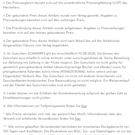
Der Preisvergleich bezieht sich auf die unverbindliche Preisempfehlung (UVP) des
5
Herstellers.
Der gebundene Preis dieses Artikels wurde vom Verlag gesenkt. Angaben zu
6
Preissenkungen beziehen sich auf den vorherigen Preis.
Die Preisbindung dieses Artikels wurde aufgehoben. Angaben zu Preissenkungen
7
beziehen sich auf den letzten gebundenen Preis.
Der gebundene Preis dieses Artikels wird nach Ablauf des auf der Artikelseite
8
dargestellten Datums vom Verlag angehoben.
Ihr Gutschein SOMMER13 gilt bis einschließlich 10.08.2026. Sie können den
12
Gutschein ausschließlich online einlösen unter www.hugendubel.de. Keine Bestellung
zur Abholung mit Zahlung in der Filiale möglich. Der Gutschein ist nicht gültig für
gesetzlich preisgebundene Artikel (deutschsprachige Bücher und eBooks) sowie für
preisgebundene Kalender, tolino shine (4016621130466), tolino select und das
Hugendubel Hörbuch Abo. Der Gutschein ist nicht mit anderen Gutscheinen und
Geschenkkarten kombinierbar. Eine Barauszahlung ist nicht möglich. Ein Weiterverkauf
und der Handel des Gutscheincodes sind nicht gestattet.
Leider können wir die Echtheit der Kundenbewertung aufgrund der großen Zahl an
15
Einzelbewertungen nicht prüfen.
Alle Informationen zur Tiefpreisgarantie finden Sie
hier
16
Alle Preise verstehen sich inkl. der gesetzlichen MwSt. Informationen über den
*
Versand und anfallende Versandkosten finden Sie
hier
Alle online gekauften Versandartikel beinhalten ein erweitertes Rückgaberecht von
***
100 Tagen nach Kaufdatum. Die Rücknahme von Bild-, Ton- und Datenträgern ist nur bei