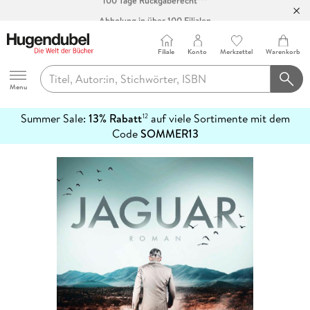
Abholung in über 100 Filialen
Filiale
Konto
Merkzettel
Warenkorb
Hugendubel
Menu
Summer Sale:
13% Rabatt
auf viele Sortimente mit dem
12
mehr
Code
SOMMER13
erfahren