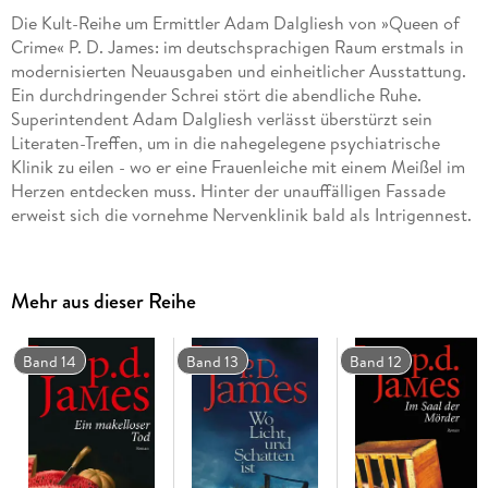
Die Kult-Reihe um Ermittler Adam Dalgliesh von »Queen of
Crime« P. D. James: im deutschsprachigen Raum erstmals in
modernisierten Neuausgaben und einheitlicher Ausstattung.
Ein durchdringender Schrei stört die abendliche Ruhe.
Superintendent Adam Dalgliesh verlässt überstürzt sein
Literaten-Treffen, um in die nahegelegene psychiatrische
Klinik zu eilen - wo er eine Frauenleiche mit einem Meißel im
Herzen entdecken muss. Hinter der unauffälligen Fassade
erweist sich die vornehme Nervenklinik bald als Intrigennest.
Und der erfolgsverwöhnte Dalgliesh beginnt an sich zu
zweifeln, als sich der Mörder als intellektuell ebenbürtig - und
mehr als bereit zu weiteren Taten - erweist.
Mehr aus dieser Reihe
Band 2 der Reihe um Commander Adam Dalgliesh.
»P. D. James gehört zu den größten Schätzen britischer
Erzählliteratur - Gott sei Dank ist hier die Welt des
Band 14
Band 13
Band 12
klassischen Detektivromans noch spürbar. « Mail on Sunday
Ebenfalls als Neuausgabe lieferbar: »Ein Spiel zuviel« (Bd. 1)
und »Ein unverhofftes Geständnis« (Bd. 3)