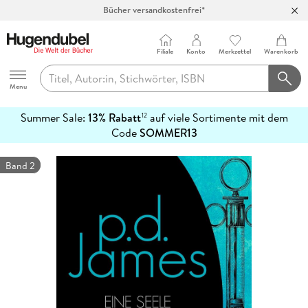
Bücher versandkostenfrei*
100 Tage Rückgaberecht***
Abholung in über 100 Filialen
Filiale
Konto
Merkzettel
Warenkorb
Hugendubel
Menu
Summer Sale:
13% Rabatt
auf viele Sortimente mit dem
12
mehr
Code
SOMMER13
erfahren
Band 2