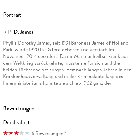
Portrait
P. D. James
Phyllis Dorothy James, seit 1991 Baroness James of Holland
Park, wurde 1920 in Oxford geboren und verstarb im
November 2014 ebendort. Da ihr Mann unheilbar krank aus
dem Weltkrieg zurückkehrte, musste sie für sich und die
beiden Töchter selbst sorgen. Erst nach langen Jahren in der
Krankenhausverwaltung und in der Kriminalabteilung des
Innenministeriums konnte sie sich ab 1962 ganz der
Schriftstellerei widmen. P. D. James, weltweit als Queen of
Crime gerühmt, wurde mit Auszeichnungen und Preisen
überhäuft; ihr Commander Adam Dalgliesh, der die meisten
Bewertungen
Fälle löst, ist in die Literaturgeschichte eingegangen.
Durchschnitt
15
6 Bewertungen