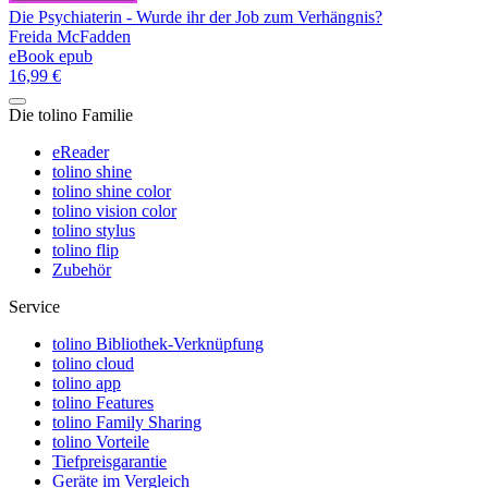
Die Psychiaterin - Wurde ihr der Job zum Verhängnis?
Freida McFadden
eBook epub
16,99 €
Die tolino Familie
eReader
tolino shine
tolino shine color
tolino vision color
tolino stylus
tolino flip
Zubehör
Service
tolino Bibliothek-Verknüpfung
tolino cloud
tolino app
tolino Features
tolino Family Sharing
tolino Vorteile
Tiefpreisgarantie
Geräte im Vergleich