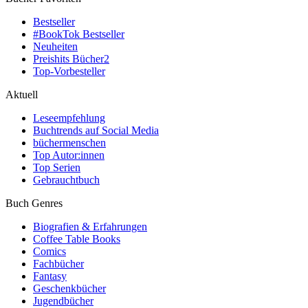
Bestseller
#BookTok Bestseller
Neuheiten
Preishits Bücher
2
Top-Vorbesteller
Aktuell
Leseempfehlung
Buchtrends auf Social Media
büchermenschen
Top Autor:innen
Top Serien
Gebrauchtbuch
Buch Genres
Biografien & Erfahrungen
Coffee Table Books
Comics
Fachbücher
Fantasy
Geschenkbücher
Jugendbücher