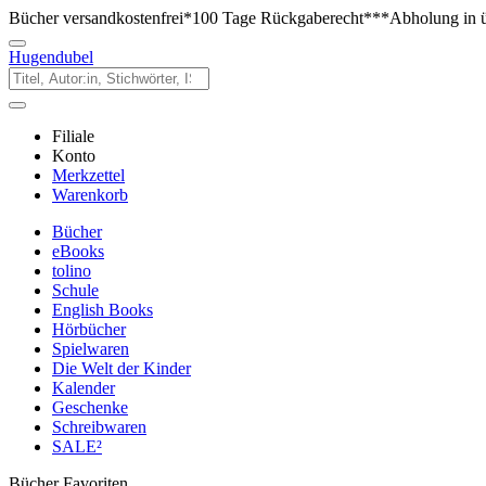
Bücher versandkostenfrei*
100 Tage Rückgaberecht***
Abholung in ü
Hugendubel
Filiale
Konto
Merkzettel
Warenkorb
Bücher
eBooks
tolino
Schule
English Books
Hörbücher
Spielwaren
Die Welt der Kinder
Kalender
Geschenke
Schreibwaren
SALE²
Bücher Favoriten