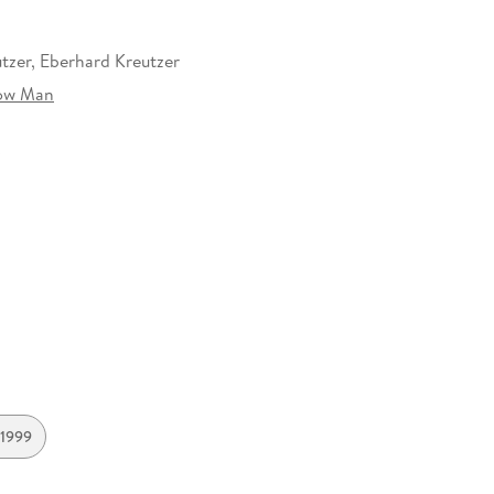
tzer, Eberhard Kreutzer
ow Man
35 mm
ruppe Droemer Knaur GmbH & Co. KG, Landsberger
46, 80687 München, Verlagsgruppe Droemer Knaur
o. KG, produktsicherheit@droemer-knaur.de
 1999