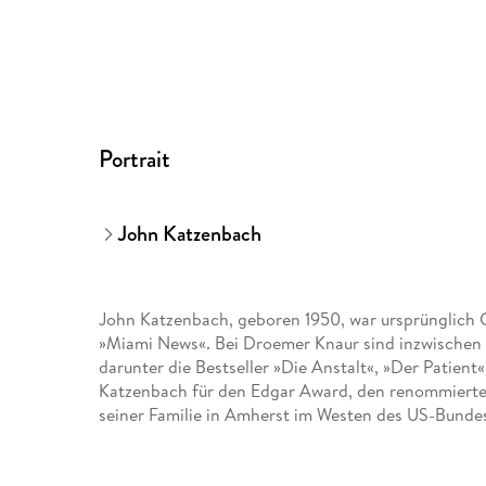
Portrait
John Katzenbach
John Katzenbach, geboren 1950, war ursprünglich G
»Miami News«. Bei Droemer Knaur sind inzwischen 
darunter die Bestseller »Die Anstalt«, »Der Patient
Katzenbach für den Edgar Award, den renommiertest
seiner Familie in Amherst im Westen des US-Bunde
Weitere Informationen unter www. john-katzenbac