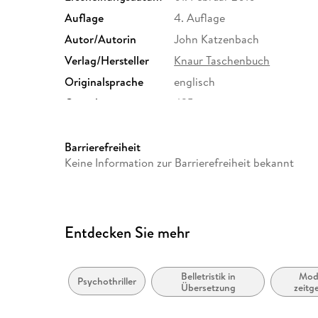
Auflage
4. Auflage
Autor/Autorin
John Katzenbach
Verlag/Hersteller
Knaur Taschenbuch
Originalsprache
englisch
Gewicht
435 g
ISBN
9783426505342
Barrierefreiheit
Keine Information zur Barrierefreiheit bekannt
Entdecken Sie mehr
Belletristik in
Mod
Psychothriller
Übersetzung
zeitg
Belletris
und l