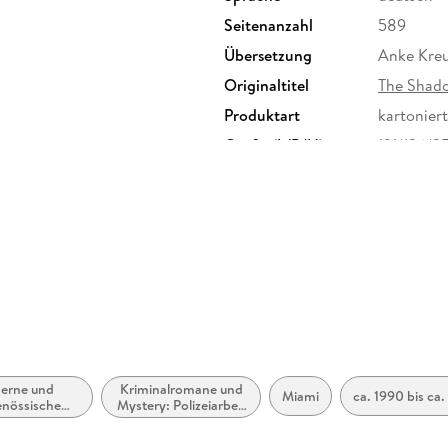
Seitenanzahl
589
Übersetzung
Anke Kreu
Originaltitel
The Shad
Produktart
kartoniert
Größe (L/B/H)
191/126/
Herstelleradresse
Verlagsg
Straße 3
GmbH & C
erne und
Kriminalromane und
Miami
ca. 1990 bis ca.
enössische
Mystery: Polizeiarbeit
tik: allgemein
& Forensik
iterarisch