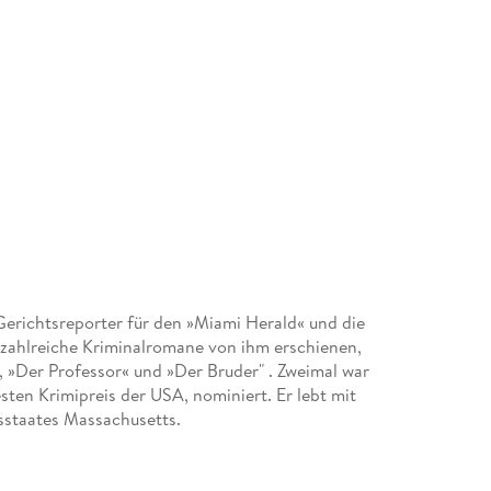
erichtsreporter für den »Miami Herald« und die
zahlreiche Kriminalromane von ihm erschienen,
«, »Der Professor« und »Der Bruder" . Zweimal war
en Krimipreis der USA, nominiert. Er lebt mit
sstaates Massachusetts.
h. de und www. johnkatzenbach. com