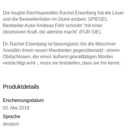
Die toughe Rechtsanwältin Rachel Eisenberg hat die Leser
und die Bestsellerlisten im Sturm erobert. SPIEGEL
Bestseller-Autor Andreas Föhr schreibt "mit einer
obsessiven Kraft, die atemlos macht" (FÜR SIE).
Dr. Rachel Eisenberg ist fassungslos: Als die Münchner
Anwältin ihrem neuen Mandanten gegenübersitzt - einem
Obdachlosen, der eines äußerst gewalttätigen Mordes
verdächtigt wird -, muss sie feststellen, dass sie ihn kennt.
Professor Heiko Gerlach war einst Rachels große Liebe. Die
Anwältin kann und will nicht glauben, dass der Mann, mit
dem sie zwei Jahre lang Tisch und Bett geteilt hat, zu einer
Produktdetails
solchen Tat fähig sein soll. Doch alle Beweise sprechen
gegen Gerlach, der schließlich sogar ein Geständnis ablegt
Erscheinungsdatum
und seiner Anwältin - Rachel - das Mandat entzieht. Ist er
wirklich so unschuldig, wie sie glaubt?
02. Mai 2018
Ein hochspannender Justiz-Krimi mit raffiniertem Plot,
Sprache
unerwarteten Wendungen und einer starken Frauenfigur, die
deutsch
für fesselndes, atemloses Lese-Vergnügen sorgt.