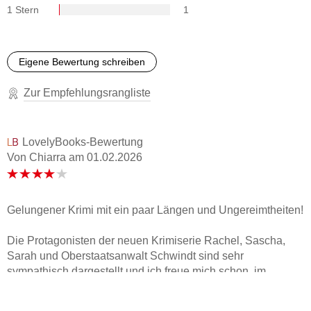
1 Stern
1
Eigene Bewertung schreiben
Zur Empfehlungsrangliste
LovelyBooks-Bewertung
Von Chiarra
am
01.02.2026
Gelungener Krimi mit ein paar Längen und Ungereimtheiten!
Die Protagonisten der neuen Krimiserie Rachel, Sascha,
Sarah und Oberstaatsanwalt Schwindt sind sehr
sympathisch dargestellt und ich freue mich schon, im
zweiten Teil auf sie zu stoßen. Die Geschichte ist sehr
spannend aufgebaut und entwickelt sich immer mehr zu