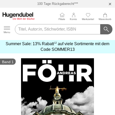
100 Tage Rückgaberecht***
Abholung in über 100 Filialen
Filiale
Konto
Merkzettel
Warenkorb
Hugendubel
Menu
12
Summer Sale:
13% Rabatt
auf viele Sortimente mit dem
mehr
Code
SOMMER13
erfahren
Band 1