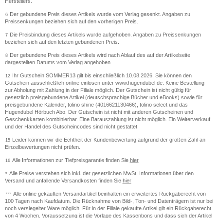
Herstellers.
Der gebundene Preis dieses Artikels wurde vom Verlag gesenkt. Angaben zu
6
Preissenkungen beziehen sich auf den vorherigen Preis.
Die Preisbindung dieses Artikels wurde aufgehoben. Angaben zu Preissenkungen
7
beziehen sich auf den letzten gebundenen Preis.
Der gebundene Preis dieses Artikels wird nach Ablauf des auf der Artikelseite
8
dargestellten Datums vom Verlag angehoben.
Ihr Gutschein SOMMER13 gilt bis einschließlich 10.08.2026. Sie können den
12
Gutschein ausschließlich online einlösen unter www.hugendubel.de. Keine Bestellung
zur Abholung mit Zahlung in der Filiale möglich. Der Gutschein ist nicht gültig für
gesetzlich preisgebundene Artikel (deutschsprachige Bücher und eBooks) sowie für
preisgebundene Kalender, tolino shine (4016621130466), tolino select und das
Hugendubel Hörbuch Abo. Der Gutschein ist nicht mit anderen Gutscheinen und
Geschenkkarten kombinierbar. Eine Barauszahlung ist nicht möglich. Ein Weiterverkauf
und der Handel des Gutscheincodes sind nicht gestattet.
Leider können wir die Echtheit der Kundenbewertung aufgrund der großen Zahl an
15
Einzelbewertungen nicht prüfen.
Alle Informationen zur Tiefpreisgarantie finden Sie
hier
16
Alle Preise verstehen sich inkl. der gesetzlichen MwSt. Informationen über den
*
Versand und anfallende Versandkosten finden Sie
hier
Alle online gekauften Versandartikel beinhalten ein erweitertes Rückgaberecht von
***
100 Tagen nach Kaufdatum. Die Rücknahme von Bild-, Ton- und Datenträgern ist nur bei
noch versiegelter Ware möglich. Für in der Filiale gekaufte Artikel gilt ein Rückgaberecht
von 4 Wochen. Voraussetzung ist die Vorlage des Kassenbons und dass sich der Artikel