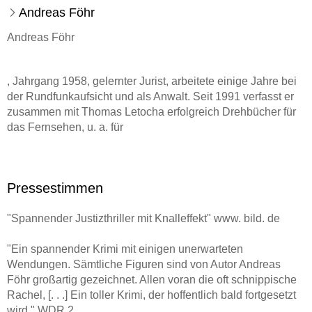
Andreas Föhr
Andreas Föhr
, Jahrgang 1958, gelernter Jurist, arbeitete einige Jahre bei
der Rundfunkaufsicht und als Anwalt. Seit 1991 verfasst er
zusammen mit Thomas Letocha erfolgreich Drehbücher für
das Fernsehen, u. a. für
SOKO 5113
Pressestimmen
,
"Spannender Justizthriller mit Knalleffekt" www. bild. de
Ein Fall für zwei
"Ein spannender Krimi mit einigen unerwarteten
und
Wendungen. Sämtliche Figuren sind von Autor Andreas
Föhr großartig gezeichnet. Allen voran die oft schnippische
Der Bulle von Tölz
Rachel, [. . .] Ein toller Krimi, der hoffentlich bald fortgesetzt
wird." WDR 2
. Seine preisgekrönten Kriminalromane um das Ermittlerduo