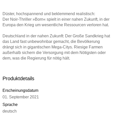
Düster, hochspannend und beklemmend realistisch:
Der Noir-Thriller »Born« spielt in einer nahen Zukunft, in der
Europa den Krieg um wesentliche Ressourcen verloren hat.
Deutschland in der nahen Zukunft: Der Große Sandkrieg hat
das Land fast unbewohnbar gemacht, die Bevölkerung
drängt sich in gigantischen Mega-Citys. Riesige Farmen
außerhalb sichern die Versorgung mit dem Nötigsten oder
dem, was die Regierung für nötig hält.
Nalani hält sich als Taxifahrerin in der Mega-City Born über
Wasser, stets begleitet von Fergus, ihrem KFZ-Notfall-
Hologramm, das sich nicht mehr deaktivieren lässt und so
Produktdetails
ziemlich alles besser weiß. Ihr Leben gerät gründlich aus
den Fugen, als ihr Bruder Tomas sie verzweifelt kontaktiert:
Erscheinungsdatum
Auf den Farmen, die von sogenannten Brüdern und
01. September 2021
Schwestern nach einem alttestamentarischen Kodex geleitet
werden, läuft etwas gründlich schief, und Nalani, die Tag für
Sprache
Tag mit dem übelsten Abschaum zurechtkommen muss, ist
deutsch