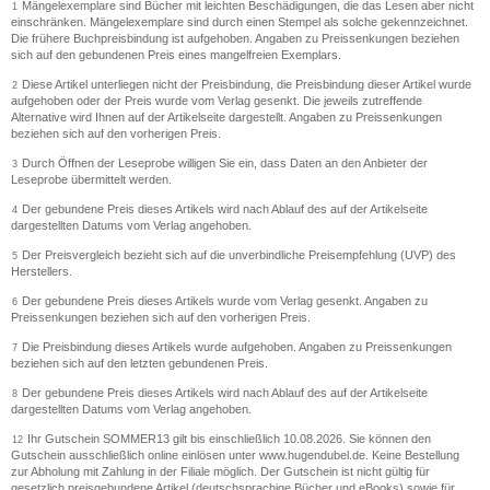
Mängelexemplare sind Bücher mit leichten Beschädigungen, die das Lesen aber nicht
1
einschränken. Mängelexemplare sind durch einen Stempel als solche gekennzeichnet.
Die frühere Buchpreisbindung ist aufgehoben. Angaben zu Preissenkungen beziehen
sich auf den gebundenen Preis eines mangelfreien Exemplars.
Diese Artikel unterliegen nicht der Preisbindung, die Preisbindung dieser Artikel wurde
2
aufgehoben oder der Preis wurde vom Verlag gesenkt. Die jeweils zutreffende
Alternative wird Ihnen auf der Artikelseite dargestellt. Angaben zu Preissenkungen
beziehen sich auf den vorherigen Preis.
Durch Öffnen der Leseprobe willigen Sie ein, dass Daten an den Anbieter der
3
Leseprobe übermittelt werden.
Der gebundene Preis dieses Artikels wird nach Ablauf des auf der Artikelseite
4
dargestellten Datums vom Verlag angehoben.
Der Preisvergleich bezieht sich auf die unverbindliche Preisempfehlung (UVP) des
5
Herstellers.
Der gebundene Preis dieses Artikels wurde vom Verlag gesenkt. Angaben zu
6
Preissenkungen beziehen sich auf den vorherigen Preis.
Die Preisbindung dieses Artikels wurde aufgehoben. Angaben zu Preissenkungen
7
beziehen sich auf den letzten gebundenen Preis.
Der gebundene Preis dieses Artikels wird nach Ablauf des auf der Artikelseite
8
dargestellten Datums vom Verlag angehoben.
Ihr Gutschein SOMMER13 gilt bis einschließlich 10.08.2026. Sie können den
12
Gutschein ausschließlich online einlösen unter www.hugendubel.de. Keine Bestellung
zur Abholung mit Zahlung in der Filiale möglich. Der Gutschein ist nicht gültig für
gesetzlich preisgebundene Artikel (deutschsprachige Bücher und eBooks) sowie für