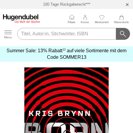
100 Tage Rückgaberecht***
Abholung in über 100 Filialen
Filiale
Konto
Merkzettel
Warenkorb
Hugendubel
Menu
12
Summer Sale:
13% Rabatt
auf viele Sortimente mit dem
mehr
Code
SOMMER13
erfahren