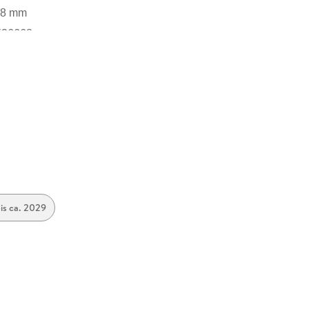
28 mm
 hinein« und »Im Augenblick des Todes« ist noch
ttler.
526668
is ca. 2029