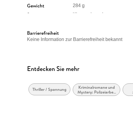
Gewicht
284 g
Sonstiges
Klappenbroschur
Herstelleradresse
Verlagsgruppe Droemer Kn
Landsberger Straße 346, 8
Barrierefreiheit
Droemer Knaur GmbH & Co.
Keine Information zur Barrierefreiheit bekannt
produktsicherheit@droemer-
Entdecken Sie mehr
Kriminalromane und
Thriller / Spannung
Mystery: Polizeiarbeit
& Forensik
Bel