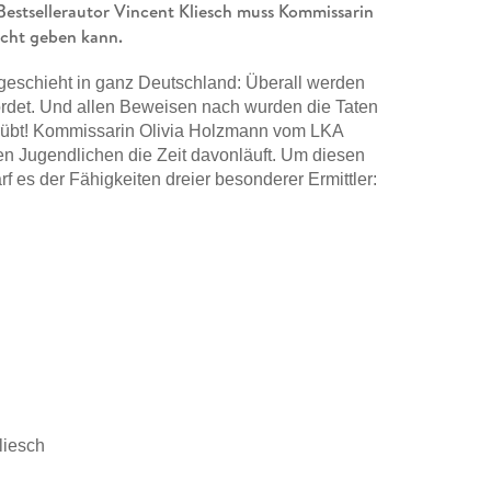
estsellerautor Vincent Kliesch muss Kommissarin
icht geben kann.
geschieht in ganz Deutschland: Überall werden
mordet. Und allen Beweisen nach wurden die Taten
erübt! Kommissarin Olivia Holzmann vom LKA
en Jugendlichen die Zeit davonläuft. Um diesen
rf es der Fähigkeiten dreier besonderer Ermittler:
genialen Beobachtungsgabe ihres Mentors Severin
n Kommissarin Esther Wardy. Die drei ahnen nicht,
te nehmen kann, das sie besitzen . . .
iner total sympathischen Ermittlerin, einer düster-
itelende mit einem überraschenden Twist belohnt!
 und unvorhersehbare Twists
: Der deutsche Thriller-
uris«-Reihe zusammen mit Sebastian Fitzek immer
n Lesern mit der neuen Ermittlerin Olivia Holzmann
liesch