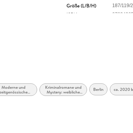
Größe (L/B/H)
187/119/
In Vincent Klieschs Thrillern »Bis in den Tod
Kommissar Severin Boesherz der leitende Ermi
ISBN
9783426
aur GmbH & Co. KG,
0687 München, Verlagsgruppe
 KG,
knaur.de
Moderne und
Kriminalromane und
Berlin
ca. 2020 b
zeitgenössische
Mystery: weibliche
letristik: allgemein
Ermittler
und literarisch