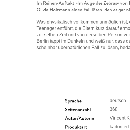
Im Reihen-Auftakt »Im Auge des Zebras« von B
Olivia Holzmann einen Fall lösen, den es gar n
Was physikalisch vollkommen unmöglich ist, 
Teenager entführt, die Eltern kurz darauf er
zur selben Zeit und von derselben Person v
Berlin tappt im Dunkeln und weiß nur, dass d
scheinbar übernatürlichen Fall zu lösen, beda
der Willensstärke von Olivia Holzmann, der 
Boesherz und der Erfahrung der pensionierte
wie leicht ihnen der Täter jederzeit das Liebs
»Wer in das Auge des Zebras blickt, wird mit e
faszinierenden Geschichte und an jedem Kap
Sebastian Fitzek
«
Sprache
deutsch
Ein genialer Psychopath, ein unmöglicher Fall
Seitenanzahl
368
Autor Vincent Kliesch, der u . a. mit der »A
wieder die Bestsellerliste stürmt, wird seine
Autor/Autorin
Vincent K
viele schlaflose Nächte bescheren!
Produktart
kartoniert