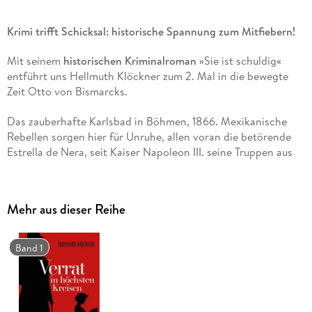
Krimi trifft Schicksal: historische Spannung zum Mitfiebern!
Mit seinem
historischen Kriminalroman
»Sie ist schuldig«
entführt uns Hellmuth Klöckner zum 2. Mal in die bewegte
Zeit Otto von Bismarcks.
Das zauberhafte Karlsbad in Böhmen, 1866. Mexikanische
Rebellen sorgen hier für Unruhe, allen voran die betörende
Estrella de Nera, seit Kaiser Napoleon III. seine Truppen aus
Mexiko abziehen musste.
Für Privatdetektiv Dirk von Marun eine unwillkommene
Mehr aus dieser Reihe
Ablenkung, denn er wurde mit einem ganz anderen Auftrag in
den mondänen Kurort geschickt: Er soll für den
wohlhabenden Industriellen Besecke dessen Ehefrau Suzanne
Band 1
überwachen, die zur Kur in Karlsbad weilt. Anonyme Briefe
behaupten, die schöne Suzanne sei verantwortlich für den
Selbstmord von Herbert von Tebnitz vor fünf Jahren. Marun
entdeckt jedoch bald, dass er einem Verbrechen ungeahnter