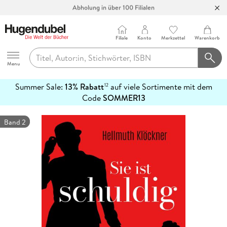
Abholung in über 100 Filialen
Filiale
Konto
Merkzettel
Warenkorb
Hugendubel
Menu
Summer Sale:
13% Rabatt
auf viele Sortimente mit dem
12
mehr
Code
SOMMER13
erfahren
Band 2