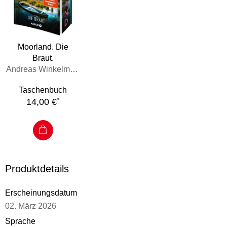
Nach seinem
Psychothriller
Ihr werdet sie nicht finden
kehrt
Erfolgsautor Andreas Winkelmann mit einem weiteren
Pageturner erster Güte
zurück. So
atmosphärisch
, dass man
Moorland. Die
den nasskalten Nebel auf der Haut spüren kann!
Braut.
Andreas Winkelmann
Taschenbuch
14,00 €
*
Produktdetails
Erscheinungsdatum
02. März 2026
Sprache