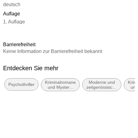
deutsch
Auflage
1. Auflage
Seitenanzahl
432
Barrierefreiheit
Reihe
Keine Information zur Barrierefreiheit bekannt
Moorland, 1
Autor/Autorin
Entdecken Sie mehr
Andreas Winkelmann
Kriminalromane
Moderne und
Krim
Verlag/Hersteller
Psychothriller
und Mystery:
zeitgenössische
und
Knaur Taschenbuch
Polizeiarbeit &
Belletristik:
w
Forensik
allgemein und
E
Produktart
literarisch
kartoniert
Gewicht
442 g
Größe (L/B/H)