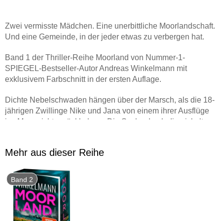
Zwei vermisste Mädchen. Eine unerbittliche Moorlandschaft.
Und eine Gemeinde, in der jeder etwas zu verbergen hat.
Band 1 der Thriller-Reihe Moorland von
Nummer-1-
SPIEGEL-Bestseller-Autor
Andreas Winkelmann mit
exklusivem Farbschnitt
in der ersten Auflage.
Dichte Nebelschwaden hängen über der Marsch, als die 18-
jährigen Zwillinge Nike und Jana von einem ihrer Ausflüge
ins Moor nicht zurückkehren. Die Suche durch die eiskalte,
unwegsame Landschaft bleibt erfolglos, nur eine Kamera
deutet auf das Verschwinden der Mädchen hin. Als plötzlich
Mehr aus dieser Reihe
verstörende Bilder von Jana auf ihrem TikTok-Kanal
auftauchen, beginnt Kommissarin Malia Gold unter
Hochdruck zu ermitteln. Mit jedem Schritt sinkt sie tiefer in
Band 2
den Sumpf aus Lügen und Geheimnissen, die die
verschworene Gemeinde zusammenhalten. Doch um die
beiden Schwestern zu finden, würde Malia alles tun - sogar
sich ihrer eigenen dunklen Vergangenheit stellen . . .