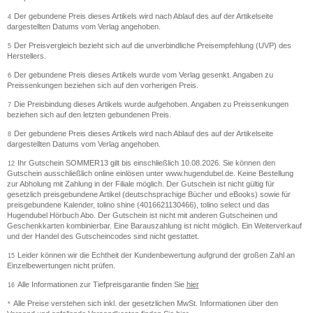
Der gebundene Preis dieses Artikels wird nach Ablauf des auf der Artikelseite
4
dargestellten Datums vom Verlag angehoben.
Der Preisvergleich bezieht sich auf die unverbindliche Preisempfehlung (UVP) des
5
Herstellers.
Der gebundene Preis dieses Artikels wurde vom Verlag gesenkt. Angaben zu
6
Preissenkungen beziehen sich auf den vorherigen Preis.
Die Preisbindung dieses Artikels wurde aufgehoben. Angaben zu Preissenkungen
7
beziehen sich auf den letzten gebundenen Preis.
Der gebundene Preis dieses Artikels wird nach Ablauf des auf der Artikelseite
8
dargestellten Datums vom Verlag angehoben.
Ihr Gutschein SOMMER13 gilt bis einschließlich 10.08.2026. Sie können den
12
Gutschein ausschließlich online einlösen unter www.hugendubel.de. Keine Bestellung
zur Abholung mit Zahlung in der Filiale möglich. Der Gutschein ist nicht gültig für
gesetzlich preisgebundene Artikel (deutschsprachige Bücher und eBooks) sowie für
preisgebundene Kalender, tolino shine (4016621130466), tolino select und das
Hugendubel Hörbuch Abo. Der Gutschein ist nicht mit anderen Gutscheinen und
Geschenkkarten kombinierbar. Eine Barauszahlung ist nicht möglich. Ein Weiterverkauf
und der Handel des Gutscheincodes sind nicht gestattet.
Leider können wir die Echtheit der Kundenbewertung aufgrund der großen Zahl an
15
Einzelbewertungen nicht prüfen.
Alle Informationen zur Tiefpreisgarantie finden Sie
hier
16
Alle Preise verstehen sich inkl. der gesetzlichen MwSt. Informationen über den
*