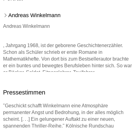
Andreas Winkelmann
Andreas Winkelmann
, Jahrgang 1968, ist der geborene Geschichtenerzähler.
Schon als Schüler schrieb er erste Romane in
Mathematikhefte. Von dort bis zum Bestsellerautor brachte
er ein buntes und bewegtes Berufsleben hinter sich. So war
er Bäcker, Soldat, Fitnesslehrer, Taxifahrer,
Versicherungsverkäufer und arbeitete in einer Honigfabrik.
Pressestimmen
Ob spannende Thriller, Abenteuersachbuch, Romane oder
Cozy-Crime: Schreiben ist seine Leidenschaft. Genauso
"Geschickt schafft Winkelmann eine Atmosphäre
leidenschaftlich bereist er die Welt. Zu Fuß, auf dem Fahrrad
permanenter Angst und Bedrohung, in der alles möglich
oder mit dem Camper. Daher kennt er sich aus mit dem
scheint. [. . .] Ein gelungener Auftakt zu einer neuen,
Leben in der Wildnis und auf dem Campingplatz. Gerade
spannenden Thriller-Reihe." Kölnische Rundschau
dort, so findet er, kann man skurrile, kuriose, herzliche,
kauzige oder exzentrische Menschen beobachten, und so