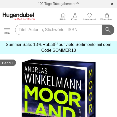
100 Tage Rückgaberecht***
Abholung in über 100 Filialen
Filiale
Konto
Merkzettel
Warenkorb
Hugendubel
Menu
12
Summer Sale:
13% Rabatt
auf viele Sortimente mit dem
mehr
Code
SOMMER13
erfahren
Band 1