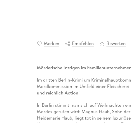
Merken
Empfehlen
Bewerten
Mörderische Intrigen im Familienunternehme
Im dritten Berlin-Krimi um Kriminalhauptkommi
Mordkommission im Umfeld einer Fleischerei-
und reichlich Action!
In Berlin stimmt man sich auf Weihnachten ein
Mordes gerufen wird: Magnus Haub, Sohn der 
Heidemarie Haub, liegt tot in seinem luxuriö
Verwesungszustand nach zu urteilen, seit Tag