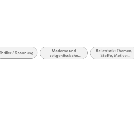
Moderne und
Belletristik: Themen,
Thriller / Spannung
zeitgenössische
Stoffe, Motive:
Belletristik: allgemein
Regionalroman
und literarisch