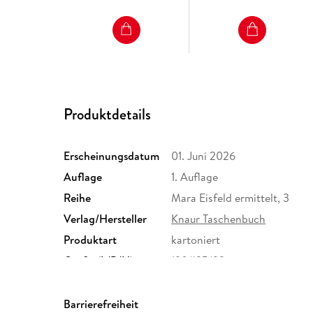
Produktdetails
Erscheinungsdatum
01. Juni 2026
Auflage
1. Auflage
Reihe
Mara Eisfeld ermittelt, 3
Verlag/Hersteller
Knaur Taschenbuch
Produktart
kartoniert
Größe (L/B/H)
190/125/22 mm
Herstelleradresse
Verlagsgruppe Droemer Kna
Straße 346, 80687 München
Barrierefreiheit
GmbH & Co. KG, produktsic