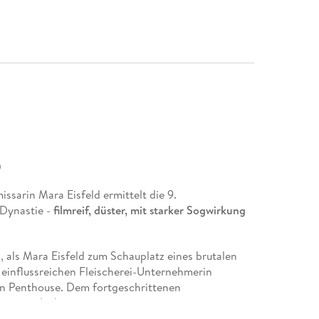
n
ssarin Mara Eisfeld ermittelt die 9.
Dynastie -
filmreif, düster, mit starker Sogwirkung
, als Mara Eisfeld zum Schauplatz eines brutalen
einflussreichen Fleischerei-Unternehmerin
sen Penthouse. Dem fortgeschrittenen
en unentdeckt.