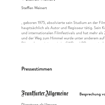
Steffen Weinert
, geboren 1975, absolvierte sein Studium an der F
hauptsächlich als Autor und Regisseur tätig. Sein K
und internationalen Filmfestivals und hat mehr al
und der Weg zum Himmel wurde unter anderem auf d
Biberach gezeigt, sowie im SWR und BR ausgestrahl
meiner Tochter" , kam 2019 in die deutschen Kinos
der LKA-Ermittlerin Mara Eisfeld seine erste Krimi-
geht.
Pressestimmen
Besprechung v
Dienstweg als Umweg