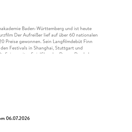
ilmakademie Baden-Württemberg und ist heute
urzfilm Der Aufreißer lief auf über 60 nationalen
s 20 Preise gewonnen. Sein Langfilmdebüt Finn
en Festivals in Shanghai, Stuttgart und
t. Sein zweiter Spielfilm, das Drama Das Leben
. Nach zwei humorvollen Romanen startete er mit
Reihe, die nun erfolgreich in die dritte Runde
om 06.07.2026