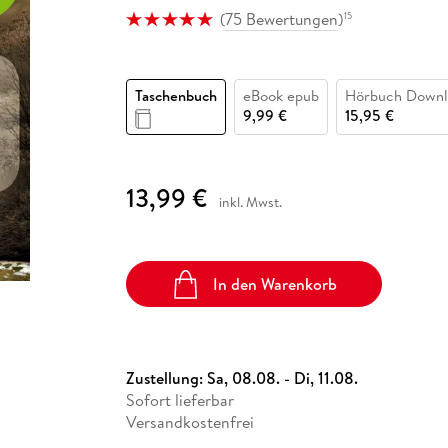
Fremdsprachige Bücher
n Lernhilfen
 Jugendbücher
eiber
Hörbuch Downloads im Bundle
(
75 Bewertungen
)
15
cher
 Vergleich
 Puzzlezubehör
Lernen
New Adult
STABILO
Taschenbücher
hilfen
hriller
 Backen
er
lender
Ratgeber
op
hriller
Romance
Taschenbuch
eBook epub
Hörbuch Downl
9,99 €
15,95 €
Sachbücher
precher:innen
Science Fiction
Fremdsprachige Bücher
13,99 €
inkl. Mwst.
In den Warenkorb
Zustellung:
Sa, 08.08. - Di, 11.08.
Sofort lieferbar
Versandkostenfrei