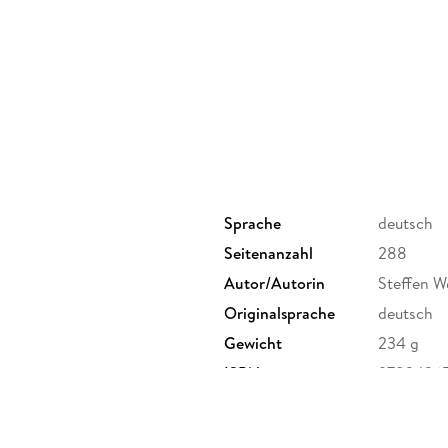
Sprache
deutsch
Seitenanzahl
288
Autor/Autorin
Steffen W
Originalsprache
deutsch
Gewicht
234 g
ISBN
9783426
ur GmbH & Co. KG, Landsberger
, Verlagsgruppe Droemer Knaur
herheit@droemer-knaur.de