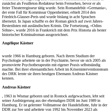
zunächst als Feuilleton-Redakteur beim Fernsehen, bevor er als
freier Theaterregisseur tätig wurde. Sein Romandebüt »Germania«,
der erste Fall für Kommissar Oppenheimer, erhielt 2014 den
Friedrich-Glauser-Preis und wurde bislang in acht Sprachen
übersetzt. In Japan schaffte es der Roman gleich auf zwei Jahres-
Bestenlisten mit ausländischen Krimis. Die Fortsetzung, »Odins
Söhne«, wurde 2016 in Frankreich mit dem Prix Historia als bester
historischer Kriminalroman ausgezeichnet.
Angélique Kästner
wurde 1966 in Hamburg geboren. Nach ihrem Studium der
Psychologie arbeitete sie in der Psychiatrie, bevor sie sich 2005 als
promovierte Psychotherapeutin mit eigener Praxis selbstständig
machte. Bei ihrer ehrenamtlichen Arbeit im Kriseninterventionsteam
des DRK lernte sie ihren heutigen Ehemann Andreas Kästner
kennen.
Andreas Kästner
, 1963 in Wismar geboren und in Rostock aufgewachsen, lebt seit
seiner Ausbürgerung aus der ehemaligen DDR im Juni 1989 in
Hamburg. Er ist gelernter Vollmatrose der Handelsflotte, fuhr in der
DDR zur See und arbeitete von 1992 bis November 2023 als