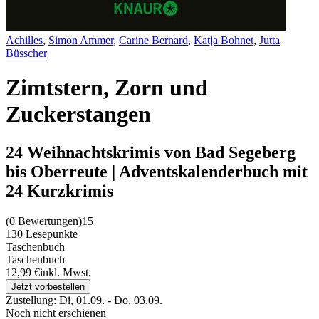
Achilles
,
Simon Ammer
,
Carine Bernard
,
Katja Bohnet
,
Jutta
Büsscher
Zimtstern, Zorn und
Zuckerstangen
24 Weihnachtskrimis von Bad Segeberg
bis Oberreute | Adventskalenderbuch mit
24 Kurzkrimis
(
0 Bewertungen
)
15
130 Lesepunkte
Taschenbuch
Taschenbuch
12,99 €
inkl. Mwst.
Jetzt vorbestellen
Zustellung:
Di, 01.09. - Do, 03.09.
Noch nicht erschienen