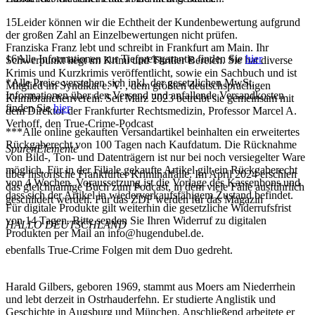
15
Leider können wir die Echtheit der Kundenbewertung aufgrund
der großen Zahl an Einzelbewertungen nicht prüfen.
Franziska Franz lebt und schreibt in Frankfurt am Main. Ihr
16
Alle Informationen zur Tiefpreisgarantie finden Sie
hier
Schwerpunkt liegt im Krimi und Thriller Bereich. Sie hat diverse
Krimis und Kurzkrimis veröffentlicht, sowie ein Sachbuch und ist
*
Alle Preise verstehen sich inkl. der gesetzlichen MwSt.
Mitglied im Syndikat e. V. , dem größten deutschsprachigen
Informationen über den Versand und anfallende Versandkosten
Krimibranchenverein. Seit März 2023 betreibt sie gemeinsam mit
finden Sie
hier
dem Direktor der Frankfurter Rechtsmedizin, Professor Marcel A.
Verhoff, den True-Crime-Podcast
***
Alle online gekauften Versandartikel beinhalten ein erweitertes
Rückgaberecht von 100 Tagen nach Kaufdatum. Die Rücknahme
SpurenElemente
von Bild-, Ton- und Datenträgern ist nur bei noch versiegelter Ware
möglich. Für in der Filiale gekaufte Artikel gilt ein Rückgaberecht
über historische Frankfurter Kriminalfälle. Im April 2024 erschien
von 4 Wochen. Voraussetzung ist die Vorlage des Kassenbons und
das gleichnamige Buch zum Podcast, in dem viele Fälle ausführlich
dass sich der Artikel in wiederverkaufsfähigem Zustand befindet.
geschildert werden. Für das ZDF werden für das Magazin
Für digitale Produkte gilt weiterhin die gesetzliche Widerrufsfrist
von 14 Tagen. Bitte senden Sie Ihren Widerruf zu digitalen
HALLO DEUTSCHLAND
Produkten per Mail an info@hugendubel.de.
ebenfalls True-Crime Folgen mit dem Duo gedreht.
Harald Gilbers, geboren 1969, stammt aus Moers am Niederrhein
und lebt derzeit in Ostrhauderfehn. Er studierte Anglistik und
Geschichte in Augsburg und München. Anschließend arbeitete er