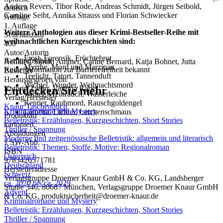
Andrea Revers, Tibor Rode, Andreas Schmidt, Jürgen Seibold,
deutsch
Caroline Seibt, Annika Strauss und Florian Schwiecker
Auflage
1. Auflage
Weitere Anthologien aus dieser Krimi-Bestseller-Reihe mit
Seitenanzahl
weihnachtlichen Kurzgeschichten sind:
400
Autor/Autorin
Frost, Forensik, Früchtebrot
Barrierefreiheit
Achilles, Simon Ammer, Carine Bernard, Katja Bohnet, Jutta
Myrrhe, Mord und Marzipan
Keine Information zur Barrierefreiheit bekannt
Büsscher
Teelicht, Tatort, Tannenduft
Herausgegeben von
Wichtel, Wunder, Weihnachtsmord
Entdecken Sie mehr
Kathrin Ziehn, Victoria Rabe
Winter, Weihrauch, Wasserleiche
Verlag/Hersteller
Rentier, Raubmord, Rauschgoldengel
Knaur Taschenbuch
Kriminalromane und Mystery
Lametta, Lichter, Leichenschmaus
Produktart
Belletristik: Erzählungen, Kurzgeschichten, Short Stories
kartoniert
Thriller / Spannung
Abbildungen
Moderne und zeitgenössische Belletristik: allgemein und literarisch
1 SW-Abb.
Belletristik: Themen, Stoffe, Motive: Regionalroman
ISBN
Österreich
9783426571781
Deutschland
Herstelleradresse
Schweiz
Verlagsgruppe Droemer Knaur GmbH & Co. KG, Landsberger
ca. 2020 bis ca. 2029
Straße 346, 80687 München, Verlagsgruppe Droemer Knaur GmbH
Advent
& Co. KG, produktsicherheit@droemer-knaur.de
Kriminalromane und Mystery
Belletristik: Erzählungen, Kurzgeschichten, Short Stories
Thriller / Spannung