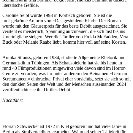
literarische Gefilde.
Caroline Seibt wurde 1993 in Korbach geboren. Sie ist die
preisgekrönte Autorin von »Das gestohlene Kind«. Der Roman
wurde mit den Glauserpreis für das beste Debüt ausgezeichnet. Sie
versteht es meisterlich, Spannung aufzubauen, die sich fast bis ins
Unerträgliche steigert. Wer die Thriller von Freida McFadden, Vera
Buck oder Melanie Raabe liebt, kommt hier voll auf seine Kosten.
Annika Strauss, geboren 1984, studierte Allgemeine Rhetorik und
Germanistik in Tübingen. Als Schauspielerin hat sie bis heute in
rund 40 Filmproduktionen mitgewirkt viele davon sind im Horror-
Genre zu verorten, was ihr unter anderem den Beinamen »German
Screamqueen« einbrachte. Privat eher vorsichtig, setzt sie sich so mit
den dunklen Seiten der Welt und der Menschen auseinander. 2024
veröffentlichte sie ihr Thriller-Debüt
Nachtfahrt
.
Florian Schwiecker ist 1972 in Kiel geboren und hat viele Jahre in
Berlin als Strafverteidiger gearbeitet. Während seiner Tätigkeit für