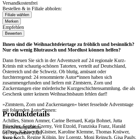
Versandkostenfrei
Bestellen & in Filiale abholen:
Filiale wählen
Merken
Empfehlen
Bewerten
Ihnen sind die Weihnachtsfeiertage zu fröhlich und besinnlich?
Nur ein wenig Blutrausch und Mordlust können helfen?
Dann freuen Sie sich in der Adventszeit auf 24 regionale Kurz-
Krimis mit schaurig-schönen Tatorten, verteilt auf Deutschland,
Österreich und die Schweiz. Ob blutig, amüsant oder
furchterregend: 24 renommierte Autor*innen haben sich
zusammengefunden und liefern mit Zimtstern, Zorn und
Zuckerstangen eine mörderische Kurzgeschichtensammlung. die als
Geschenk unter keinem Weihnachtsbaum fehlen darf!
»Zimtstern, Zorn und Zuckerstangen« bietet fesselnde Adventstage
mit folgenden Autor*innen:
Produktdetails
Achilles, Simon Ammer, Carine Bernard, Katja Bohnet, Jutta
Büsscher, Sophie Czerny, Veit Etzold, Franziska Franz, Harald
Erscheinungsdatum
Gilbers, Kästner & Kästner, Karoline Klemme, Thomas Knüwer,
01. September 2026
Sven Koch, Regine Kölpin, Iny Lorentz, Moni Reinsch, Gisa Pauly,
Sprache