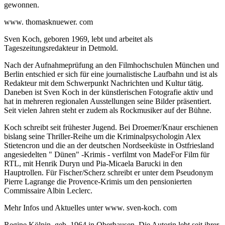
gewonnen.
www. thomasknuewer. com
Sven Koch, geboren 1969, lebt und arbeitet als
Tageszeitungsredakteur in Detmold.
Nach der Aufnahmeprüfung an den Filmhochschulen München und
Berlin entschied er sich für eine journalistische Laufbahn und ist als
Redakteur mit dem Schwerpunkt Nachrichten und Kultur tätig.
Daneben ist Sven Koch in der künstlerischen Fotografie aktiv und
hat in mehreren regionalen Ausstellungen seine Bilder präsentiert.
Seit vielen Jahren steht er zudem als Rockmusiker auf der Bühne.
Koch schreibt seit frühester Jugend. Bei Droemer/Knaur erschienen
bislang seine Thriller-Reihe um die Kriminalpsychologin Alex
Stietencron und die an der deutschen Nordseeküste in Ostfriesland
angesiedelten " Dünen" -Krimis - verfilmt von MadeFor Film für
RTL, mit Henrik Duryn und Pia-Micaela Barucki in den
Hauptrollen. Für Fischer/Scherz schreibt er unter dem Pseudonym
Pierre Lagrange die Provence-Krimis um den pensionierten
Commissaire Albin Leclerc.
Mehr Infos und Aktuelles unter www. sven-koch. com
Regine Kölpin, geb. 1964 in Oberhausen. Die Autorin lebt seit ihrer