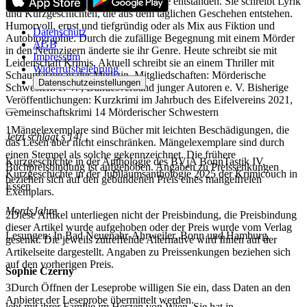
der Taschenlampe unter der Bettdecke entstanden. Sie schreibt Lyrik
und Kurzgeschichten, die aus dem täglichen Geschehen entstehen.
Humorvoll, ernst und tiefgründig oder als Mix aus Fiktion und
Datenschutz
Autobiographie. Durch die zufällige Begegnung mit einem Mörder
AGB
in den Neunzigern änderte sie ihr Genre. Heute schreibt sie mit
Impressum
Leidenschaft Krimis. Aktuell schreibt sie an einem Thriller mit
Widerrufsbelehrung
Schauplätzen in der Medizin. Mitgliedschaften: Mörderische
Datenschutzeinstellungen
Schwestern e. V. , Bundesverband junger Autoren e. V. Bisherige
Veröffentlichungen: Kurzkrimi im Jahrbuch des Eifelvereins 2021,
Gemeinschaftskrimi 14 Mörderischer Schwestern
1
Mängelexemplare sind Bücher mit leichten Beschädigungen, die
Jetzt schlägt s 14! ,
das Lesen aber nicht einschränken. Mängelexemplare sind durch
einen Stempel als solche gekennzeichnet. Die frühere
Kurzgeschichte in der Anthologie des BVjA BonnTastik IV,
Buchpreisbindung ist aufgehoben. Angaben zu Preissenkungen
Kurzgeschichte in der Jubiläumsanthologie 2025 der Krimicouch in
beziehen sich auf den gebundenen Preis eines mangelfreien
Essen
Exemplars.
MordsJahre.
2
Diese Artikel unterliegen nicht der Preisbindung, die Preisbindung
dieser Artikel wurde aufgehoben oder der Preis wurde vom Verlag
Lesungen: In Bad Neuenahr-Ahrweiler, Bonn und Hamburg.
gesenkt. Die jeweils zutreffende Alternative wird Ihnen auf der
Artikelseite dargestellt. Angaben zu Preissenkungen beziehen sich
auf den vorherigen Preis.
Sophie Czerny
3
Durch Öffnen der Leseprobe willigen Sie ein, dass Daten an den
Anbieter der Leseprobe übermittelt werden.
lebt mit ihrer Familie im Herzen von Wien. Sie hat in