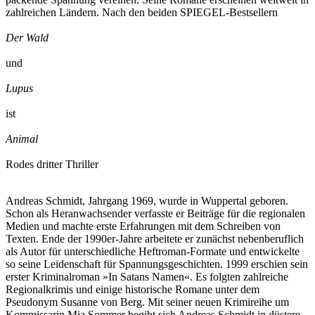
zahlreichen Ländern. Nach den beiden SPIEGEL-Bestsellern
Der Wald
und
Lupus
ist
Animal
Rodes dritter Thriller
Andreas Schmidt, Jahrgang 1969, wurde in Wuppertal geboren.
Schon als Heranwachsender verfasste er Beiträge für die regionalen
Medien und machte erste Erfahrungen mit dem Schreiben von
Texten. Ende der 1990er-Jahre arbeitete er zunächst nebenberuflich
als Autor für unterschiedliche Heftroman-Formate und entwickelte
so seine Leidenschaft für Spannungsgeschichten. 1999 erschien sein
erster Kriminalroman »In Satans Namen«. Es folgten zahlreiche
Regionalkrimis und einige historische Romane unter dem
Pseudonym Susanne von Berg. Mit seiner neuen Krimireihe um
Kommissarin Mia Sommer begibt sich Andreas Schmidt in düstere