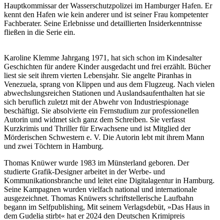
Hauptkommissar der Wasserschutzpolizei im Hamburger Hafen. Er
kennt den Hafen wie kein anderer und ist seiner Frau kompetenter
Fachberater. Seine Erlebnisse und detaillierten Insiderkenntnisse
fließen in die Serie ein.
Karoline Klemme Jahrgang 1971, hat sich schon im Kindesalter
Geschichten für andere Kinder ausgedacht und frei erzählt. Bücher
liest sie seit ihrem vierten Lebensjahr. Sie angelte Piranhas in
Venezuela, sprang von Klippen und aus dem Flugzeug. Nach vielen
abwechslungsreichen Stationen und Auslandsaufenthalten hat sie
sich beruflich zuletzt mit der Abwehr von Industriespionage
beschäftigt. Sie absolvierte ein Fernstudium zur professionellen
Autorin und widmet sich ganz dem Schreiben. Sie verfasst
Kurzkrimis und Thriller für Erwachsene und ist Mitglied der
Mörderischen Schwestern e. V. Die Autorin lebt mit ihrem Mann
und zwei Töchtern in Hamburg.
Thomas Knüwer wurde 1983 im Münsterland geboren. Der
studierte Grafik-Designer arbeitet in der Werbe- und
Kommunikationsbranche und leitet eine Digitalagentur in Hamburg.
Seine Kampagnen wurden vielfach national und internationale
ausgezeichnet. Thomas Knüwers schriftstellerische Laufbahn
begann im Selfpublishing, Mit seinem Verlagsdebüt, »Das Haus in
dem Gudelia stirbt« hat er 2024 den Deutschen Krimipreis