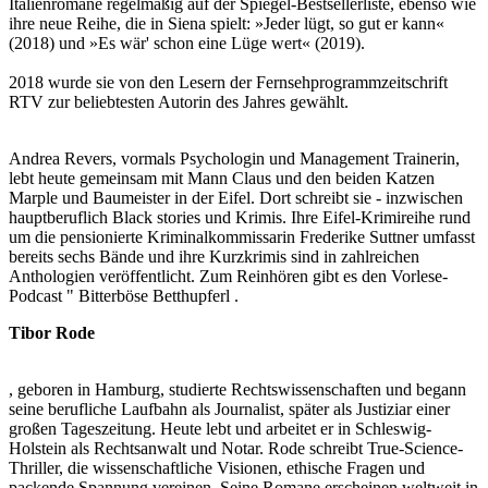
Italienromane regelmäßig auf der Spiegel-Bestsellerliste, ebenso wie
ihre neue Reihe, die in Siena spielt: »Jeder lügt, so gut er kann«
(2018) und »Es wär' schon eine Lüge wert« (2019).
2018 wurde sie von den Lesern der Fernsehprogrammzeitschrift
RTV zur beliebtesten Autorin des Jahres gewählt.
Andrea Revers, vormals Psychologin und Management Trainerin,
lebt heute gemeinsam mit Mann Claus und den beiden Katzen
Marple und Baumeister in der Eifel. Dort schreibt sie - inzwischen
hauptberuflich Black stories und Krimis. Ihre Eifel-Krimireihe rund
um die pensionierte Kriminalkommissarin Frederike Suttner umfasst
bereits sechs Bände und ihre Kurzkrimis sind in zahlreichen
Anthologien veröffentlicht. Zum Reinhören gibt es den Vorlese-
Podcast " Bitterböse Betthupferl .
Tibor Rode
, geboren in Hamburg, studierte Rechtswissenschaften und begann
seine berufliche Laufbahn als Journalist, später als Justiziar einer
großen Tageszeitung. Heute lebt und arbeitet er in Schleswig-
Holstein als Rechtsanwalt und Notar. Rode schreibt True-Science-
Thriller, die wissenschaftliche Visionen, ethische Fragen und
packende Spannung vereinen. Seine Romane erscheinen weltweit in