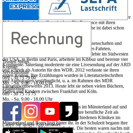
Carine Bernard wurde 1964 in Niederösterreich geboren und lebt
mittlerweile in der Lüneburger Heide. Sie hat ein Faible für
Frankreich und erkundet Land und Leute am liebsten entlang kleiner
Nebenstraßen mit dem Campingbus. Die Provence mit ihren
malerischen Dörfern und der vorzüglichen Küche ist dabei schon
seit Jahren ihr liebstes Ziel.
Katja Bohnet, Jahrgang 1971, studierte Filmwissenschaften und
Philosophie, bevor sie ihr Geld mit Fahrradkurier-Fahrten,
Porträtfotos und Zeitungsartikeln verdiente. Sie lebte im Südwesten
der USA, in Berlin und Paris, arbeitete im Kibbuz und bereiste vier
Trusted Shops
Kontinente. Jahrelang moderierte sie eine Livesendung auf der ARD
Kontakt
und schrieb als Autorin für den WDR. 2012 verfasste sie ihren
Servicehotline
ersten Roman. Ihre Erzählungen wurden in Literaturzeitschriften
089 - 30 75 79 00
und Anthologien veröffentlicht, u. a. im Rahmen des MDR
Mo. - Sa. 9.00 - 18.00 Uhr
Literaturwettbewerbs 2013. Heute lebt sie neben vielen Büchern,
Filialhotline
Platten und Kindern zwischen Frankfurt und Köln.
089 - 30 75 75 75
Mo. - Sa. 9.00 - 18.00 Uhr
Jutta Büsscher, Jahrgang 1955. Sie wuchs im Münsterland auf und
lebt heute in Bad Neuenahr-Ahrweiler. Ihre berufliche Zeit als
Assistentin Ärztlicher Direktoren in verschiedenen Kliniken im
Münsterland und Bonn liegt hinter ihr. In der Schulzeit begann ihre
Laden Sie unsere App herunter.
Leidenschaft, Geschichten zu erfinden. Die besten waren nachts mit