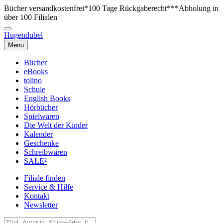
Bücher versandkostenfrei*
100 Tage Rückgaberecht***
Abholung in
über 100 Filialen
Hugendubel
Menu
Bücher
eBooks
tolino
Schule
English Books
Hörbücher
Spielwaren
Die Welt der Kinder
Kalender
Geschenke
Schreibwaren
SALE²
Filiale finden
Service & Hilfe
Kontakt
Newsletter