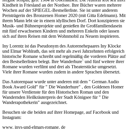
Kindheit in Friesland an der Nordsee. Ihre Bücher waren mehrere
Wochen auf der SPIEGEL-Bestsellerliste. Sie ist unter anderem
Preisträgerin des Bronzenen Homer 2020 (mit Gitta Edelmann). Mit
ihrem Mann lebt sie in einem idyllischen Dorf. Dort konzipieren sie
Musik- und Bühnenprojekte und genießen ihr Großfamiliendasein
mit fünf erwachsenen Kindern und mehreren Enkeln oder lassen
sich auf ihren Reisen mit dem Wohnmobil zu Neuem inspirieren.
Iny Lorentz ist das Pseudonym des Autorenehepaares Iny Klocke
und Elmar Wohlrath, das seit mehr als zwei Jahrzehnten erfolgreich
historische Romane schreibt und regelmäßig die vorderen Plätze auf
den Bestsellerlisten belegt. Ihre Wanderhure` und fünf weitere ihrer
Romane wurden verfilmt und drei als Theaterstücke umgesetzt.
Viele ihrer Romane wurden zudem in andere Sprachen übersetzt.
Das Autorenpaar wurde unter anderen mit dem " German Audio
Book Award Gold" für " Die Wanderhure" , den Goldenen Homer
für unsere Verdienste für den Historischen Roman und den
Wandernden Heilkräuterpreis der Stadt Königsee für " Die
Wanderapothekerin" ausgezeichnet.
Besuchen sie die beiden auf ihrer Homepage, auf Facebook und
Instagram:
www. inys-und-elmars-romane. de