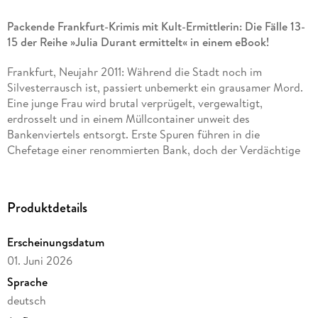
Packende Frankfurt-Krimis mit Kult-Ermittlerin: Die Fälle 13-
15 der Reihe »Julia Durant ermittelt« in einem eBook!
Frankfurt, Neujahr 2011: Während die Stadt noch im
Silvesterrausch ist, passiert unbemerkt ein grausamer Mord.
Eine junge Frau wird brutal verprügelt, vergewaltigt,
erdrosselt und in einem Müllcontainer unweit des
Bankenviertels entsorgt. Erste Spuren führen in die
Chefetage einer renommierten Bank, doch der Verdächtige
verweigert die Aussage. Als ein zweiter Mord geschieht,
beginnt für Kommissarin Julia Durant und ihr Team ein
Wettlauf gegen die Zeit.
Produktdetails
Auch in den folgenden Fällen bleibt Frankfurt ein
Erscheinungsdatum
gefährliches Pflaster: Julia Durant ermittelt im
abgeschotteten Milieu einer Biker-Gang, in dem Loyalität
01. Juni 2026
über allem steht und Aussagen Mangelware sind. Schließlich
Sprache
bekommt sie es mit einem Täter zu tun, der scheinbar wahllos
deutsch
zuschlägt und die Polizei mit perfiden Botschaften