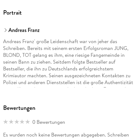
Mörderische Tage
Portrait
Todesmelodie
Tödlicher Absturz
Andreas Franz
Teufelsbande
Andreas Franz' große Leidenschaft war von jeher das
Die Hyäne
Schreiben. Bereits mit seinem ersten Erfolgsroman JUNG,
Der Fänger
BLOND, TOT gelang es ihm, eine riesige Fangemeinde in
seinen Bann zu ziehen. Seitdem folgte Bestseller auf
Kalter Schnitt
Bestseller, die ihn zu Deutschlands erfolgreichstem
Blutwette
Krimiautor machten. Seinen ausgezeichneten Kontakten zu
Der Panther
Polizei und anderen Dienststellen ist die große Authentizität
seiner Kriminalromane zu verdanken. Andreas Franz starb im
Der Flüsterer
März 2011.
Julia Durant. Die junge Jägerin
Bewertungen
Todesruf
Der doppelte Tod
0 Bewertungen
Daniel Holbe, Jahrgang 1976, lebt mit seiner Familie im
Schwarze Dame
Es wurden noch keine Bewertungen abgegeben. Schreiben
oberhessischen Vogelsbergkreis. Insbesondere Krimis rund