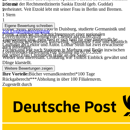
ist er mit der Rechtsmedizinerin Saskia Etzold (geb. Guddat)
2 Sterne
verheiratet. Veit Etzold lebt mit seiner Frau in Berlin und Bremen.
2
1 Stern
1
Eigene Bewertung schreiben
Lothar Strüh, geboren 1960 in Duisburg, studierte Germanistik und
Zur Empfehlungsrangliste
Politik. Zunächst im Nachrichtenressort einer regionalen
LovelyBooks-Bewertung
Von Chelsea
am
04.06.2026
Tageszeitung tätig, entschied er sich bald für eine freiberufliche
Sehr flüssig geschrieben, kurzweilig. Spannende Fälle und inhaltlich
Laufbahn als Lektor und Autor. Lothar Strüh hat zwei erwachsene
auch informativ.
Töchter und lebt nach Stationen in Marburg und Berlin inzwischen
LovelyBooks-Bewertung
Von Yonania
am
01.05.2026
mit seiner Frau Christine in Halle an der Saale.
Wieder sehr interessant. Großartig wie Tsokos Einblick gewährt und
DInge klarstellt.
Weitere Bewertungen zeigen
Ihre Vorteile:
Bücher versandkostenfrei*
100 Tage
Rückgaberecht***
Abholung in über 100 Filialen
uvm.
Zugestellt durch