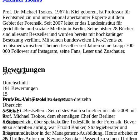
Prof. Dr. Michael Tsokos, 1967 in Kiel geboren, ist Professor für
Rechtsmedizin und international anerkannter Experte auf dem
Gebiet der Forensik. Seit 2007 leitet er das Landesinstitut für
gerichtliche und soziale Medizin in Berlin. Seine bisher 28 Bücher
sind allesamt Bestseller und wurden bereits mit hochkarätiger
Besetzung verfilmt. Mit seinen bundesweiten Live-Events zu
rechtsmedizinischen Themen fesselt er seit Jahren seine knapp 700
000 Follower auf Instagram, seine Fans, Leser und Zuschauer.
Bewertungen
@dr. tsokos
Durchschnitt
191 Bewertungen
15
Prof. Dr. Veit Etzold
ist Autor von dreizehn
191 Bewertungen
von
LovelyBooks
Übersicht
SPIEGEL
-Bestsellern. Sein erstes Buch schrieb er im Jahr 2008 mit
5 Sterne
Prof. Michael Tsokos, dem ehemaligen Chef der Berliner
92
Rechtsmedizin, über spektakuläre Todesfälle in der Forensik. Bevor
4 Sterne
er zu schreiben anfing, war Etzold Banker, Strategieberater und
67
Programmdirektor in der Management-Ausbildung. Heute arbeitet er
3 Sterne
als Thriller-Autor und Keynote Speaker. Passend zu seinen Thrillern
29