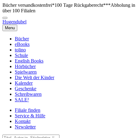
Bücher versandkostenfrei*
100 Tage Rückgaberecht***
Abholung in
über 100 Filialen
Hugendubel
Menu
Bücher
eBooks
tolino
Schule
English Books
Hörbücher
Spielwaren
Die Welt der Kinder
Kalender
Geschenke
Schreibwaren
SALE²
Filiale finden
Service & Hilfe
Kontakt
Newsletter