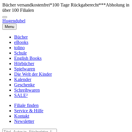
Bücher versandkostenfrei*
100 Tage Rückgaberecht***
Abholung in
über 100 Filialen
Hugendubel
Menu
Bücher
eBooks
tolino
Schule
English Books
Hörbücher
Spielwaren
Die Welt der Kinder
Kalender
Geschenke
Schreibwaren
SALE²
Filiale finden
Service & Hilfe
Kontakt
Newsletter