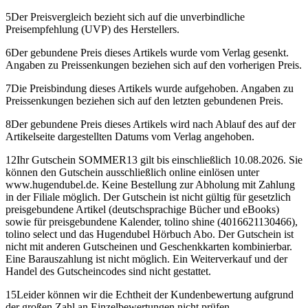
5
Der Preisvergleich bezieht sich auf die unverbindliche
Preisempfehlung (UVP) des Herstellers.
6
Der gebundene Preis dieses Artikels wurde vom Verlag gesenkt.
Angaben zu Preissenkungen beziehen sich auf den vorherigen Preis.
7
Die Preisbindung dieses Artikels wurde aufgehoben. Angaben zu
Preissenkungen beziehen sich auf den letzten gebundenen Preis.
8
Der gebundene Preis dieses Artikels wird nach Ablauf des auf der
Artikelseite dargestellten Datums vom Verlag angehoben.
12
Ihr Gutschein SOMMER13 gilt bis einschließlich 10.08.2026. Sie
können den Gutschein ausschließlich online einlösen unter
www.hugendubel.de. Keine Bestellung zur Abholung mit Zahlung
in der Filiale möglich. Der Gutschein ist nicht gültig für gesetzlich
preisgebundene Artikel (deutschsprachige Bücher und eBooks)
sowie für preisgebundene Kalender, tolino shine (4016621130466),
tolino select und das Hugendubel Hörbuch Abo. Der Gutschein ist
nicht mit anderen Gutscheinen und Geschenkkarten kombinierbar.
Eine Barauszahlung ist nicht möglich. Ein Weiterverkauf und der
Handel des Gutscheincodes sind nicht gestattet.
15
Leider können wir die Echtheit der Kundenbewertung aufgrund
der großen Zahl an Einzelbewertungen nicht prüfen.