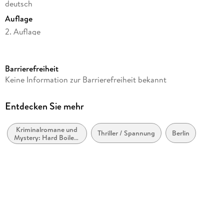
deutsch
Auflage
2. Auflage
Seitenanzahl
256
Barrierefreiheit
Reihe
Keine Information zur Barrierefreiheit bekannt
Metropolen-Trilogie, 2
Autor/Autorin
Entdecken Sie mehr
Norman Ohler
Kriminalromane und
Verlag/Hersteller
Thriller / Spannung
Berlin
Mystery: Hard Boiled,
Kiepenheuer & Witsch
Roman noir
Produktart
kartoniert
Gewicht
288 g
Größe (L/B/H)