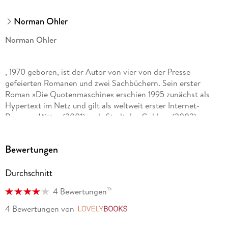
Norman Ohler
Norman Ohler
, 1970 geboren, ist der Autor von vier von der Presse
gefeierten Romanen und zwei Sachbüchern. Sein erster
Roman »Die Quotenmaschine« erschien 1995 zunächst als
Hypertext im Netz und gilt als weltweit erster Internet-
Roman. »Mitte« (2001) und »Stadt des Goldes« (2002)
komplettieren seine Metropolentriologie. 2015 erschien »Der
totale Rausch« über die kaum aufgearbeitete Rolle von
Bewertungen
Drogen im Dritten Reich. Es wurde in mehr als 30 Sprachen
übersetzt und stand auf der Bestsellerliste der New York
Durchschnitt
Times. Paramount hat eine Option auf die Filmrechte
erworben. 2017 erschien Ohlers historischer Kriminalroman
15
4 Bewertungen
»Die Gleichung des Lebens«, der mit lebendigem Zeitkolorit
das 18. Jahrhundert wiederauferstehen lässt.
4 Bewertungen
von
LovelyBooks