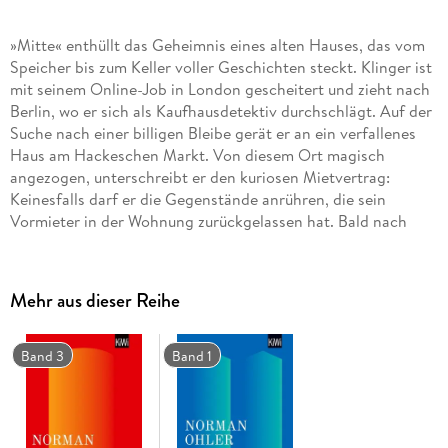
»Mitte« enthüllt das Geheimnis eines alten Hauses, das vom
Speicher bis zum Keller voller Geschichten steckt. Klinger ist
mit seinem Online-Job in London gescheitert und zieht nach
Berlin, wo er sich als Kaufhausdetektiv durchschlägt. Auf der
Suche nach einer billigen Bleibe gerät er an ein verfallenes
Haus am Hackeschen Markt. Von diesem Ort magisch
angezogen, unterschreibt er den kuriosen Mietvertrag:
Keinesfalls darf er die Gegenstände anrühren, die sein
Vormieter in der Wohnung zurückgelassen hat. Bald nach
seinem Einzug geschehen merkwürdige Dinge: Klinger hört
eine Stimme, die ihm immer näher zu kommen scheint. Auf
Schritt und Tritt verfolgen ihn rätselhafte Botschaften.
Mehr aus dieser Reihe
Nachts quält ihn Schlaflosigkeit. Eines Tages schließlich trifft
er in den Zimmerfluchten auf Igor, einen genialischen DJ und
Computerfreak, der mit neuartigen Drogen experimentiert.
Band 3
Band 1
Der stille Mitbewohner taucht stets unerwartet auf, um dann
wieder spurlos zu verschwinden. Langsam begreift Klinger,
dass Igor ein Überlebender der Wende ist, ein Anarchist und
Romantiker, der sich gegen die jüngsten Entwicklungen