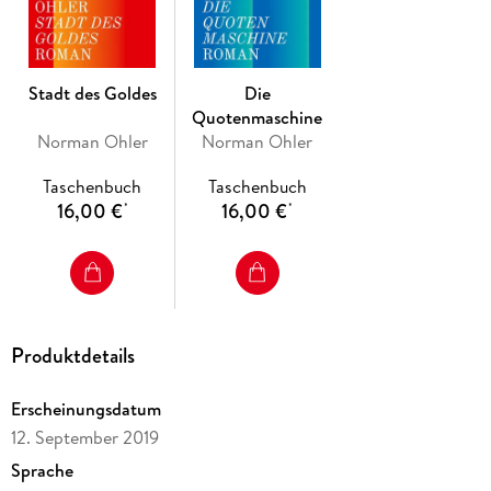
sträubt und nur ein Ziel kennt: den Kampf um Mitte für sich
zu entscheiden - und Klinger zum Verbündeten zu machen.
Als sich herausstellt, dass Igor und Klinger die gleiche Frau
lieben, geht der Kampf erst richtig los.
Stadt des Goldes
Die
Quotenmaschine
Norman Ohler
Norman Ohler
Taschenbuch
Taschenbuch
16,00 €
16,00 €
*
*
Produktdetails
Erscheinungsdatum
12. September 2019
Sprache