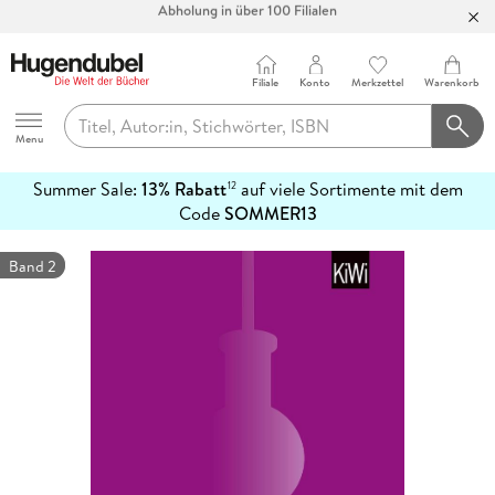
Bücher versandkostenfrei*
100 Tage Rückgaberecht***
Filiale
Konto
Merkzettel
Warenkorb
Abholung in über 100 Filialen
Hugendubel
Menu
Summer Sale:
13% Rabatt
auf viele Sortimente mit dem
12
mehr
Code
SOMMER13
erfahren
Band 2