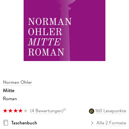
Norman Ohler
Mitte
Roman
(
4 Bewertungen
)
160 Lesepunkte
15
Taschenbuch
Alle 2 Formate