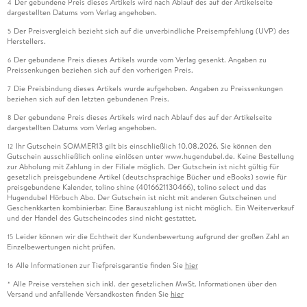
Der gebundene Preis dieses Artikels wird nach Ablauf des auf der Artikelseite
4
dargestellten Datums vom Verlag angehoben.
Der Preisvergleich bezieht sich auf die unverbindliche Preisempfehlung (UVP) des
5
Herstellers.
Der gebundene Preis dieses Artikels wurde vom Verlag gesenkt. Angaben zu
6
Preissenkungen beziehen sich auf den vorherigen Preis.
Die Preisbindung dieses Artikels wurde aufgehoben. Angaben zu Preissenkungen
7
beziehen sich auf den letzten gebundenen Preis.
Der gebundene Preis dieses Artikels wird nach Ablauf des auf der Artikelseite
8
dargestellten Datums vom Verlag angehoben.
Ihr Gutschein SOMMER13 gilt bis einschließlich 10.08.2026. Sie können den
12
Gutschein ausschließlich online einlösen unter www.hugendubel.de. Keine Bestellung
zur Abholung mit Zahlung in der Filiale möglich. Der Gutschein ist nicht gültig für
gesetzlich preisgebundene Artikel (deutschsprachige Bücher und eBooks) sowie für
preisgebundene Kalender, tolino shine (4016621130466), tolino select und das
Hugendubel Hörbuch Abo. Der Gutschein ist nicht mit anderen Gutscheinen und
Geschenkkarten kombinierbar. Eine Barauszahlung ist nicht möglich. Ein Weiterverkauf
und der Handel des Gutscheincodes sind nicht gestattet.
Leider können wir die Echtheit der Kundenbewertung aufgrund der großen Zahl an
15
Einzelbewertungen nicht prüfen.
Alle Informationen zur Tiefpreisgarantie finden Sie
hier
16
Alle Preise verstehen sich inkl. der gesetzlichen MwSt. Informationen über den
*
Versand und anfallende Versandkosten finden Sie
hier