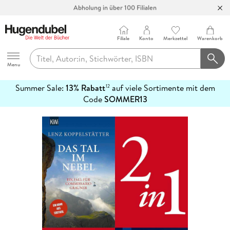
Abholung in über 100 Filialen
Filiale
Konto
Merkzettel
Warenkorb
Hugendubel
Menu
Summer Sale:
13% Rabatt
auf viele Sortimente mit dem
12
mehr
Code
SOMMER13
erfahren