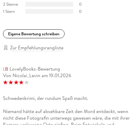
auch die menschliche Psyche zu porträtieren. Ein kluger Plot
2 Sterne
0
mit einer stimmungsvollen Atmosphäre, die den Leser nicht
1 Stern
0
einen einzigen Moment loslässt. Tara
In der Spannung sticht Alsterdal durch ihre erhellende soziale
Eigene Bewertung schreiben
Perspektive heraus. Aftonbladet
Zur Empfehlungsrangliste
Erdschwarz ist eine absolut fesselnde Lektüre. Skånska
Dagbladet
LovelyBooks-Bewertung
Von Nicolai_Levin
am
19.01.2026
Schwedenkrimi, der rundum Spaß macht.
Niemand hätte auf absehbare Zeit den Mord entdeckt, wenn
nicht diese Fotografin unterwegs gewesen wäre, die mit ihrer
Kamera verlassene Orte einfing. Beim Entwickeln und
Abziehen ihrer analogen Fotos entdeckt sie die Hand im