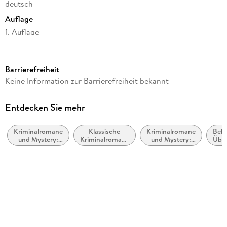
deutsch
Auflage
1. Auflage
Seitenanzahl
400
Barrierefreiheit
Reihe
Keine Information zur Barrierefreiheit bekannt
Die Eira-Sjödin-Trilogie, 2
Autor/Autorin
Entdecken Sie mehr
Tove Alsterdal
Kriminalromane
Klassische
Kriminalromane
Belle
Übersetzung
und Mystery:
Kriminalromane
und Mystery:
Über
Hanna Granz
weibliche
und Mystery
Polizeiarbeit &
Ermittler
Forensik
Verlag/Hersteller
Rowohlt Taschenbuch
Originaltitel
Slukhål
Originalsprache