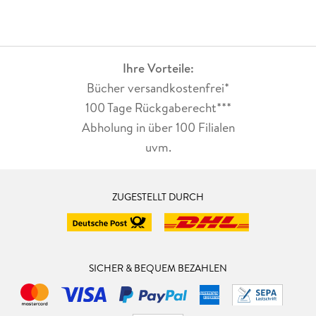
immer wieder erinnern, dass wir uns in Folge zwei befinden.
Dabei ist das gänzlich unnötig, denn der Fall steht ganz für
sich allein und setzt die Lektüre des (für meine Begriffe:
etwas schwächeren) ersten Falles von Eira Sjödin keineswegs
Ihre Vorteile:
voraus.Und der Titel ist natürlich doof. Wobei mir dieses Mal
Bücher versandkostenfrei*
auch das schwedische Original (Slukhål, das ist ein
Schlundloch als geologischer Begriff) nicht viel besser
100 Tage Rückgaberecht***
gefällt.Aber geschenkt. Das Buch macht als entspannende
Abholung in über 100 Filialen
Krimiunterhaltung richtig Spaß und ich freue mich auf Band 3
uvm.
der Reihe.
ZUGESTELLT DURCH
SICHER & BEQUEM BEZAHLEN