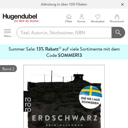
Abholung in über 100 Filialen
Filiale
Konto
Merkzettel
Warenkorb
Hugendubel
Menu
Summer Sale:
13% Rabatt
auf viele Sortimente mit dem
12
mehr
Code
SOMMER13
erfahren
Band 2