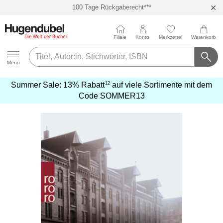
100 Tage Rückgaberecht***
Abholung in über 100 Filialen
Filiale
Konto
Merkzettel
Warenkorb
Hugendubel
Menu
12
Summer Sale:
13% Rabatt
auf viele Sortimente mit dem
mehr
Code
SOMMER13
erfahren