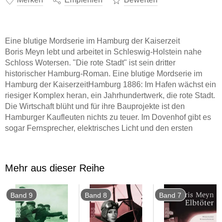
Eine blutige Mordserie im Hamburg der Kaiserzeit
Boris Meyn lebt und arbeitet in Schleswig-Holstein nahe
Schloss Wotersen. "Die rote Stadt" ist sein dritter
historischer Hamburg-Roman. Eine blutige Mordserie im
Hamburg der KaiserzeitHamburg 1886: Im Hafen wächst ein
riesiger Komplex heran, ein Jahrhundertwerk, die rote Stadt.
Die Wirtschaft blüht und für ihre Bauprojekte ist den
Hamburger Kaufleuten nichts zu teuer. Im Dovenhof gibt es
sogar Fernsprecher, elektrisches Licht und den ersten
Paternoster-Aufzug des Kontinents. Pech, dass bei der
festlichen Eröffnung eine blutige Leiche in ihm ihre Runden
dreht. Ein neues Opfer des unbekannten Messerstechers?
Mehr aus dieser Reihe
Dass Commissarius Bischop in den Ruhestand gegangen
ist, macht sich bei den Ermittlungen schmerzlich bemerkbar.
Doch es gibt ja noch Filius Sören. . .
Band 9
Band 8
Band 7