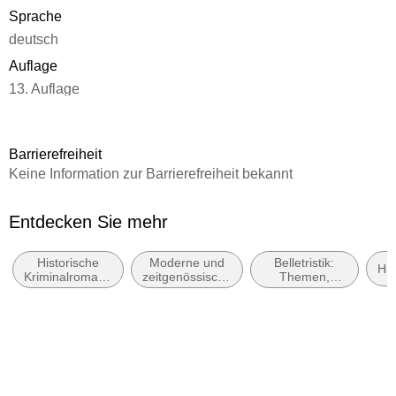
Sprache
deutsch
Auflage
13. Auflage
Seitenanzahl
282
Barrierefreiheit
Reihe
Keine Information zur Barrierefreiheit bekannt
Familie Bischop ermittelt
Autor/Autorin
Entdecken Sie mehr
Boris Meyn
Historische
Moderne und
Belletristik:
Verlag/Hersteller
Ha
Kriminalromane
zeitgenössische
Themen,
Rowohlt Taschenbuch Verlag
und Mystery
Belletristik:
Stoffe, Motive:
allgemein und
Regionalroman
Produktart
literarisch
kartoniert
Gewicht
290 g