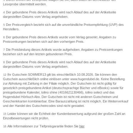
Leseprobe übermittelt werden.
Der gebundene Preis dieses Artikels wird nach Ablauf des auf der Artikelseite
4
dargestellten Datums vom Verlag angehoben.
Der Preisvergleich bezieht sich auf die unverbindliche Preisempfehlung (UVP) des
5
Herstellers.
Der gebundene Preis dieses Artikels wurde vom Verlag gesenkt. Angaben zu
6
Preissenkungen beziehen sich auf den vorherigen Preis.
Die Preisbindung dieses Artikels wurde aufgehoben. Angaben zu Preissenkungen
7
beziehen sich auf den letzten gebundenen Preis.
Der gebundene Preis dieses Artikels wird nach Ablauf des auf der Artikelseite
8
dargestellten Datums vom Verlag angehoben.
Ihr Gutschein SOMMER13 gilt bis einschließlich 10.08.2026. Sie können den
12
Gutschein ausschließlich online einlösen unter www.hugendubel.de. Keine Bestellung
zur Abholung mit Zahlung in der Filiale möglich. Der Gutschein ist nicht gültig für
gesetzlich preisgebundene Artikel (deutschsprachige Bücher und eBooks) sowie für
preisgebundene Kalender, tolino shine (4016621130466), tolino select und das
Hugendubel Hörbuch Abo. Der Gutschein ist nicht mit anderen Gutscheinen und
Geschenkkarten kombinierbar. Eine Barauszahlung ist nicht möglich. Ein Weiterverkauf
und der Handel des Gutscheincodes sind nicht gestattet.
Leider können wir die Echtheit der Kundenbewertung aufgrund der großen Zahl an
15
Einzelbewertungen nicht prüfen.
Alle Informationen zur Tiefpreisgarantie finden Sie
hier
16