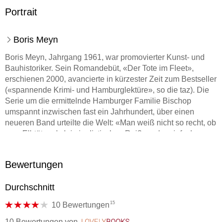
Portrait
Boris Meyn
Boris Meyn, Jahrgang 1961, war promovierter Kunst- und
Bauhistoriker. Sein Romandebüt, «Der Tote im Fleet»,
erschienen 2000, avancierte in kürzester Zeit zum Bestseller
(«spannende Krimi- und Hamburglektüre», so die taz). Die
Serie um die ermittelnde Hamburger Familie Bischop
umspannt inzwischen fast ein Jahrhundert, über einen
neueren Band urteilte die Welt: «Man weiß nicht so recht, ob
man Elbtöter als kriminalistischen Reißer oder einfach nur
als glänzend recherchierten historischen Roman über
Hamburg nach dem Ersten Weltkrieg lesen soll.» Boris
Bewertungen
Meyn starb im September 2022.
Durchschnitt
15
10 Bewertungen
10 Bewertungen
von
LovelyBooks