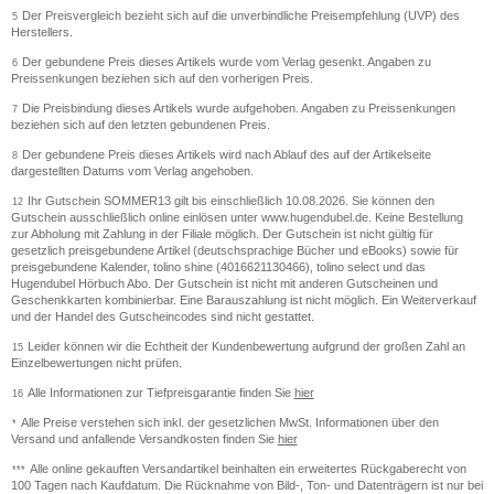
Der Preisvergleich bezieht sich auf die unverbindliche Preisempfehlung (UVP) des
5
Herstellers.
Der gebundene Preis dieses Artikels wurde vom Verlag gesenkt. Angaben zu
6
Preissenkungen beziehen sich auf den vorherigen Preis.
Die Preisbindung dieses Artikels wurde aufgehoben. Angaben zu Preissenkungen
7
beziehen sich auf den letzten gebundenen Preis.
Der gebundene Preis dieses Artikels wird nach Ablauf des auf der Artikelseite
8
dargestellten Datums vom Verlag angehoben.
Ihr Gutschein SOMMER13 gilt bis einschließlich 10.08.2026. Sie können den
12
Gutschein ausschließlich online einlösen unter www.hugendubel.de. Keine Bestellung
zur Abholung mit Zahlung in der Filiale möglich. Der Gutschein ist nicht gültig für
gesetzlich preisgebundene Artikel (deutschsprachige Bücher und eBooks) sowie für
preisgebundene Kalender, tolino shine (4016621130466), tolino select und das
Hugendubel Hörbuch Abo. Der Gutschein ist nicht mit anderen Gutscheinen und
Geschenkkarten kombinierbar. Eine Barauszahlung ist nicht möglich. Ein Weiterverkauf
und der Handel des Gutscheincodes sind nicht gestattet.
Leider können wir die Echtheit der Kundenbewertung aufgrund der großen Zahl an
15
Einzelbewertungen nicht prüfen.
Alle Informationen zur Tiefpreisgarantie finden Sie
hier
16
Alle Preise verstehen sich inkl. der gesetzlichen MwSt. Informationen über den
*
Versand und anfallende Versandkosten finden Sie
hier
Alle online gekauften Versandartikel beinhalten ein erweitertes Rückgaberecht von
***
100 Tagen nach Kaufdatum. Die Rücknahme von Bild-, Ton- und Datenträgern ist nur bei