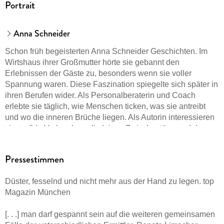
Portrait
Anna Schneider
Schon früh begeisterten Anna Schneider Geschichten. Im
Wirtshaus ihrer Großmutter hörte sie gebannt den
Erlebnissen der Gäste zu, besonders wenn sie voller
Spannung waren. Diese Faszination spiegelte sich später in
ihren Berufen wider. Als Personalberaterin und Coach
erlebte sie täglich, wie Menschen ticken, was sie antreibt
und wo die inneren Brüche liegen. Als Autorin interessieren
sie perfide Verbrechen, die leisen Zwischentöne und das,
was im Verborgenen bleibt. Ihre Geschichten beginnen dort,
wo die Fassade bröckelt. Immer ausgehend von der Frage:
Pressestimmen
Wie gut kennen wir die Menschen, die uns am nächsten
stehen, eigentlich wirklich? Alle Bände ihrer »Grenzfall«-
Düster, fesselnd und nicht mehr aus der Hand zu legen. top
Serie um das ungleiche Ermittlerduo Alexa Jahn und
Magazin München
Bernhard Krammer sind SPIEGEL-Bestseller, »Blut für Blut«
ist ihr erster psychologischer Pageturner. Anna Schneider
[. . .] man darf gespannt sein auf die weiteren gemeinsamen
lebt mit ihrer Familie in der Nähe von München.