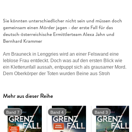
Sie könnten unterschiedlicher nicht sein und müssen doch
gemeinsam einen Mörder jagen - der erste Fall für das
deutsch-österreichische Ermittlerteam Alexa Jahn und
Bernhard Krammer
Am Brauneck in Lenggries wird an einer Felswand eine
leblose Frau entdeckt. Doch was auf den ersten Blick wie
ein Kletterunfall aussah, entpuppt sich als grausamer Mord.
Dem Oberkörper der Toten wurden Beine aus Stroh
angenäht. Kurz darauf tauchen weitere Leichenteile am
Achensee in Tirol auf. Stammen sie ebenfalls von der
Toten? Doch weshalb sollte der Täter die Leiche auf zwei
Mehr aus dieser Reihe
Länder verteilen?
Band 7
Band 4
Band 3
Für die junge und engagierte Oberkommissarin Alexa Jahn,
die gerade ihren Dienst bei der Kripo Weilheim angetreten
hat, ist es die erste große Ermittlung. Sie könnte jede
Unterstützung gebrauchen, doch auf den desillusionierten