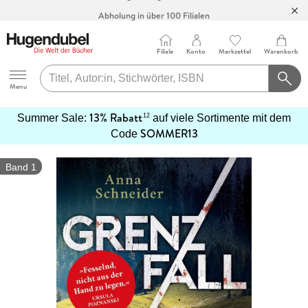
Abholung in über 100 Filialen
Filiale
Konto
Merkzettel
Warenkorb
Hugendubel
Menu
13% Rabatt
12
Summer Sale:
auf viele Sortimente mit dem
SOMMER13
mehr
Code
erfahren
Band 1