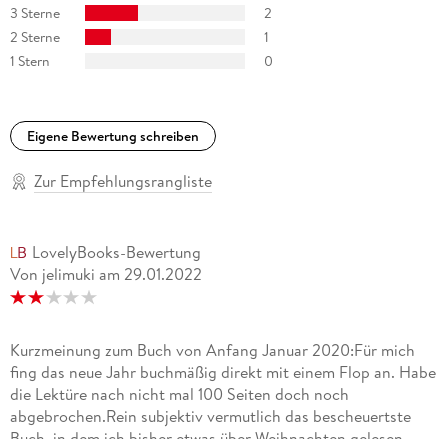
3 Sterne
2
Wochenanzeiger
2 Sterne
1
. . . einem Gast, einem Außerirdischen? , unsere
1 Stern
0
Weihnachtsbräuche zu erklären. Das ist lustig, das ist Satire -
die allerdings nicht wehtut und so dem Weihnachtssinn
entspricht. magaScene
Eigene Bewertung schreiben
Zur Empfehlungsrangliste
LovelyBooks-Bewertung
Von jelimuki
am
29.01.2022
Kurzmeinung zum Buch von Anfang Januar 2020:Für mich
fing das neue Jahr buchmäßig direkt mit einem Flop an. Habe
die Lektüre nach nicht mal 100 Seiten doch noch
abgebrochen.Rein subjektiv vermutlich das bescheuertste
Buch, in dem ich bisher etwas über Weihnachten gelesen