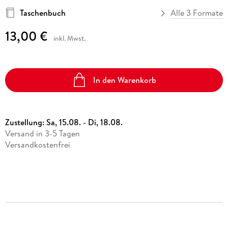
Vergissmeinnicht
Ulrich Thimm
eBook epub
Taschenbuch
Alle 3 Formate
Hörbuch Downloads im Bundle
Science Fiction
16,99 €
Sonstiger Artikel
Kalender
12,95 €
13,00 €
Fremdsprachige Bücher
15,99 €
Memories of Heidelberg
inkl. Mwst.
Statt
15,74 €
Heinz Strunk
Taschenbücher
Hörbuch Download
Filmriss auf Immenhof
15,99 €
In den Warenkorb
Karsten Dusse
Buch (gebunden)
24,00 €
Zustellung:
Sa, 15.08. - Di, 18.08.
Versand in 3-5 Tagen
Versandkostenfrei