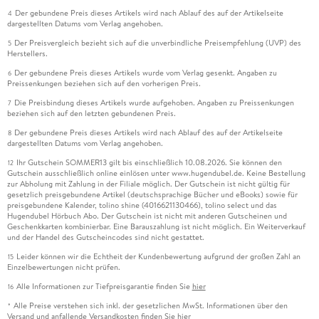
Der gebundene Preis dieses Artikels wird nach Ablauf des auf der Artikelseite
4
dargestellten Datums vom Verlag angehoben.
Der Preisvergleich bezieht sich auf die unverbindliche Preisempfehlung (UVP) des
5
Herstellers.
Der gebundene Preis dieses Artikels wurde vom Verlag gesenkt. Angaben zu
6
Preissenkungen beziehen sich auf den vorherigen Preis.
Die Preisbindung dieses Artikels wurde aufgehoben. Angaben zu Preissenkungen
7
beziehen sich auf den letzten gebundenen Preis.
Der gebundene Preis dieses Artikels wird nach Ablauf des auf der Artikelseite
8
dargestellten Datums vom Verlag angehoben.
Ihr Gutschein SOMMER13 gilt bis einschließlich 10.08.2026. Sie können den
12
Gutschein ausschließlich online einlösen unter www.hugendubel.de. Keine Bestellung
zur Abholung mit Zahlung in der Filiale möglich. Der Gutschein ist nicht gültig für
gesetzlich preisgebundene Artikel (deutschsprachige Bücher und eBooks) sowie für
preisgebundene Kalender, tolino shine (4016621130466), tolino select und das
Hugendubel Hörbuch Abo. Der Gutschein ist nicht mit anderen Gutscheinen und
Geschenkkarten kombinierbar. Eine Barauszahlung ist nicht möglich. Ein Weiterverkauf
und der Handel des Gutscheincodes sind nicht gestattet.
Leider können wir die Echtheit der Kundenbewertung aufgrund der großen Zahl an
15
Einzelbewertungen nicht prüfen.
Alle Informationen zur Tiefpreisgarantie finden Sie
hier
16
Alle Preise verstehen sich inkl. der gesetzlichen MwSt. Informationen über den
*
Versand und anfallende Versandkosten finden Sie
hier