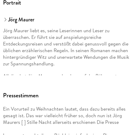
Portrait
Jörg Maurer
Jörg Maurer liebt es, seine Leserinnen und Leser zu
überraschen. Er führt sie auf anspielungsreiche
Entdeckungsreisen und verstößt dabei genussvoll gegen die
üblichen erzählerischen Regeln. In seinen Romanen machen
hintergründiger Witz und unerwartete Wendungen die Musik
zur Spannungshandlung.
All dies hat Jörg Maurer auch schon auf der Bühne unter
Beweis gestellt. Als Kabarettist feierte er mit seinen
musikalisch-parodistischen Programmen große Erfolge und
Pressestimmen
wurde dafür mehrfach ausgezeichnet, bevor er sich ganz dem
Schreiben widmete. Seine inzwischen sechzehn Jennerwein-
Ein Vorurteil zu Weihnachten lautet, dass dazu bereits alles
Romane sind allesamt Bestseller. Seine Romane »Shorty« und
gesagt ist. Das war vielleicht früher so, doch nun ist Jörg
»Leergut« waren ebenfalls erfolgreich.
Maurers [ ] Stille Nacht allerseits erschienen Die Presse