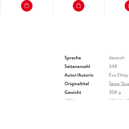
Sprache
deutsch
Seitenanzahl
348
Autor/Autorin
Eva Ehley
Originaltitel
Teure Täu
Gewicht
308 g
ISBN
9783596
derichstraße 114, 60596
er Verlag GmbH,
rlage.de