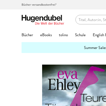
Bücher versandkostenfrei*
Hugendubel
Bücher
eBooks
tolino
Schule
English
Themenwelten
Summer Sale
Bücher Favoriten
eBook Favoriten
Die tolino Familie
Top-Themen
Top Themen
Hörbücher auf CD
Spielwaren Favoriten
Kalenderformate
Geschenke Favoriten
Kreatives
Preishits
Buch G
eBook 
Service
Lernhil
Abo jet
Spielwa
Top Kat
Geschen
Schreib
mehr
Interviews
erfahren
Bestseller
Bestseller
eReader
Unser Schulbuchservice
Bestseller
Bestseller
Bestseller
Abreiß-Kalender
Hugendubel Geschenkkarte
Kalligraphie & Handlettering
Preishits Bücher
Biografie
Biografie
tolino Bi
Grundsch
Hugendub
Baby & Kl
Adventsk
Valentins
Federtas
7
3 Fragen an
#BookTok Bestseller
Neuheiten
tolino shine
Vokabeltrainer phase6
Neuheiten
Neuheiten
Neuheiten
Geburtstagskalender
Bestseller
Stempel & -kissen
eBook Preishits
Coffee Ta
Fantasy &
tolino clo
Quali Trai
Basteln &
Familienp
Kommunio
Klebstoff
2
Hörbuc
Mach mit!
Neuheiten
eBook Preishits
tolino shine color
Lesenlernen eKidz.eu
Top Vorbesteller
Top Vorbesteller
Top Vorbesteller
Immerwährender Kalender
Neuheiten
Stickerhefte
Hörbücher
Comics
Kinder- &
tolino ap
Mittlere R
Forschen
Garten & 
Geburt & 
Schreibti
2
Wissen
Bestseller
Preishits Bücher
Independent Autor:innen
tolino vision color
Lernspiele
Kinder- & Jugendbücher
Top Marken
Posterkalender
Trends & Saisonales
Hörbuch Downloads
Fachbüch
Krimis & T
tolino Fe
Abi Traine
Figuren &
Kunst & A
Geburtst
2
Papier & Blöcke
Stifte
Lesetipps
Neuheite
Top-Vorbesteller
tolino stylus
Schülerkalender
Krimis & Thriller
tonies®
Postkartenkalender
Bookmerch
Günstige Spielwaren
Fantasy
New Adul
tolino Fa
Modelle &
Literatur
Hochzeit
Top Kategorien
Beliebt
Bastelpapier & Origami
Top Vorbe
Buntstift
tolino flip
Lehrerkalender
Romane
Spiel des Jahres
Terminkalender
Book Nooks
Film
Geschenk
Ratgeber
tolino Vor
Familien-
Mond & E
Aktuell
Exklusive eBooks
Notizbücher & -blöcke
Stark
Fantasy
Füller & T
Zubehör
Hörspiele
Deutscher Spielepreis
Wandkalender
Musik
Jugendbü
Reise
Tiefpreisg
Puppen & 
Reise, Lä