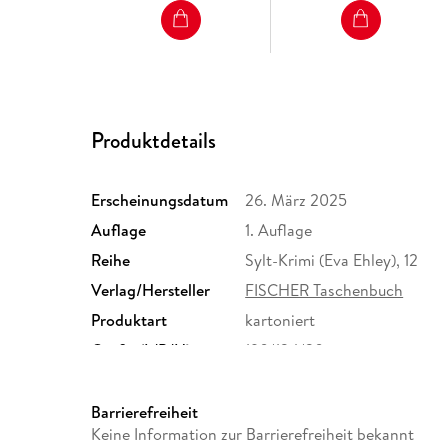
Produktdetails
Erscheinungsdatum
26. März 2025
Auflage
1. Auflage
Reihe
Sylt-Krimi (Eva Ehley), 12
Verlag/Hersteller
FISCHER Taschenbuch
Produktart
kartoniert
Größe (L/B/H)
190/124/30 mm
Herstelleradresse
S. Fischer Verlag GmbH, Hed
Frankfurt am Main, S. Fisch
Barrierefreiheit
produktsicherheit@fischerve
Keine Information zur Barrierefreiheit bekannt