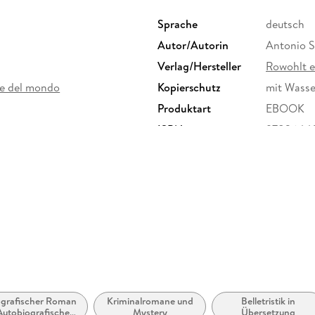
Sprache
deutsch
Ein komplexer, vielschichtiger und beunruhi
Autor/Autorin
Antonio S
den Verlust der Vernunft. Antonio Scurati verk
Albträume eines Kindes mit den unheimlichen G
Verlag/Hersteller
Rowohlt 
Allegorie unserer Gesellschaft wird. Ein fessel
ne del mondo
Kopierschutz
mit Wasse
unbezwingbaren Sogwirkung.
Produktart
EBOOK
ISBN
9783644
ografischer Roman
Kriminalromane und
Belletristik in
Autobiografischer
Mystery
Übersetzung