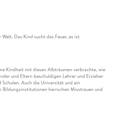
Welt. Das Kind sucht das Feuer, es ist
ine Kindheit mit diesen Albträumen verbrachte, wie
inder und Eltern beschuldigen Lehrer und Erzieher
 Schulen. Auch die Universität und ein
n Bildungsinstitutionen herrschen Misstrauen und
ie Atmosphäre des Schreckens. Der Ich-Erzähler
r schuldig? Er verlässt seine Freundin, für Familie
affen. Keiner traut dem anderen. Die ganze Stadt
er im Gerichtssaal eine Wendung des Geschehens