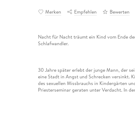
Merken
Empfehlen
Bewerten
Nacht für Nacht träumt ein Kind vom Ende der 
Schlafwandler.
30 Jahre später erlebt der junge Mann, der se
eine Stadt in Angst und Schrecken versinkt. K
des sexuellen Missbrauchs in Kindergärten und
Priesterseminar geraten unter Verdacht. In de
Angst. Immer neue Verdächtigungen schüren d
verliert das Vertrauen in sich selbst. Ist auch e
und Kinder scheint ihm diese Welt nicht gesch
ist wie gelähmt - bis die Aussage einer Mutt
bringt.