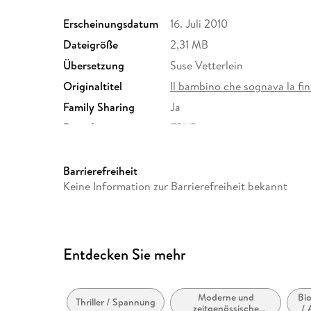
Erscheinungsdatum
16. Juli 2010
Dateigröße
2,31 MB
Übersetzung
Suse Vetterlein
Originaltitel
Il bambino che sognava la fi
Family Sharing
Ja
Dateiformat
EPUB
Barrierefreiheit
Keine Information zur Barrierefreiheit bekannt
Entdecken Sie mehr
Moderne und
Bi
Thriller / Spannung
zeitgenössische
/ 