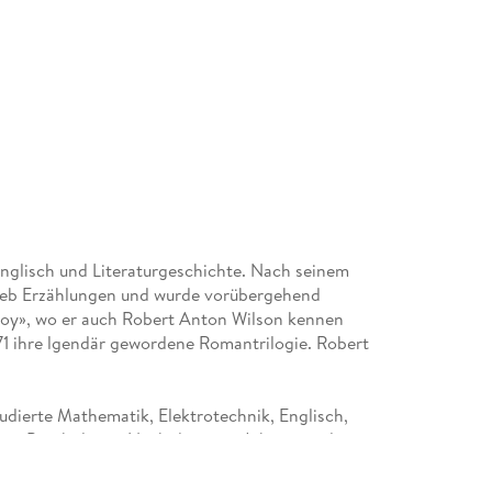
Englisch und Literaturgeschichte. Nach seinem
chrieb Erzählungen und wurde vorübergehend
yboy», wo er auch Robert Anton Wilson kennen
971 ihre lgendär gewordene Romantrilogie. Robert
udierte Mathematik, Elektrotechnik, Englisch,
in Psychologie. Nach diversen Jobs, u. a. als
des Institute for the Study of Human Future in
ankheit gestorben.