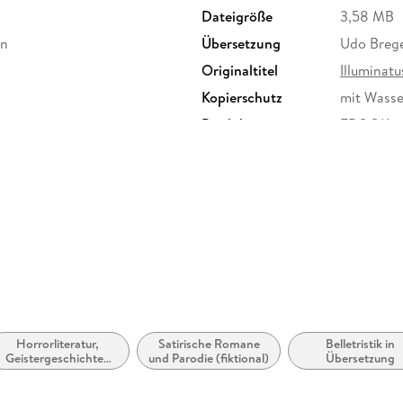
Dateigröße
3,58 MB
on
Übersetzung
Udo Breg
Originaltitel
Illuminatu
Kopierschutz
mit Wasse
Produktart
EBOOK
ISBN
9783644
Horrorliteratur,
Satirische Romane
Belletristik in
Geistergeschichten
und Parodie (fiktional)
Übersetzung
und Übernatürliches