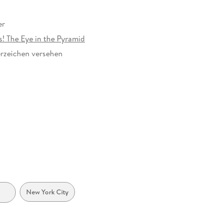
er
s! The Eye in the Pyramid
rzeichen versehen
009851
New York City