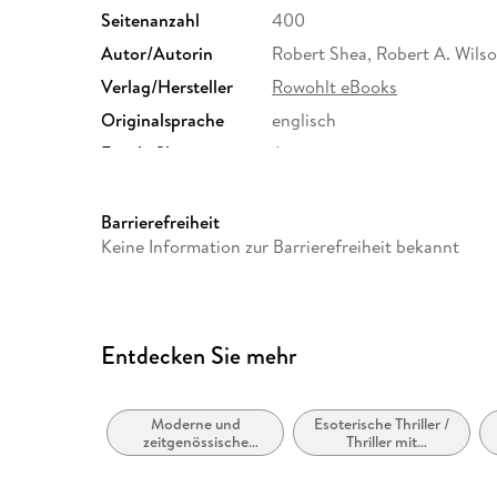
Seitenanzahl
400
Autor/Autorin
Robert Shea, Robert A. Wils
Verlag/Hersteller
Rowohlt eBooks
Originalsprache
englisch
Family Sharing
Ja
Dateiformat
EPUB
Barrierefreiheit
Keine Information zur Barrierefreiheit bekannt
Entdecken Sie mehr
Moderne und
Esoterische Thriller /
zeitgenössische
Thriller mit
Belletristik: allgemein
mysthischen
und literarisch
Elementen