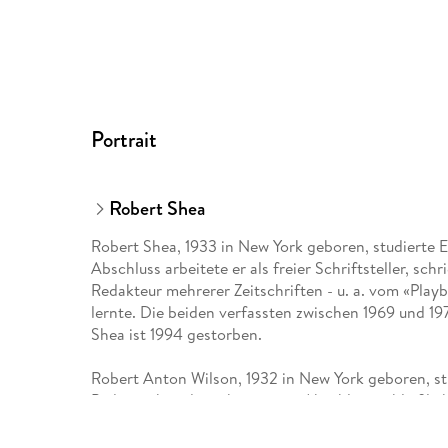
Portrait
Robert Shea
Robert Shea, 1933 in New York geboren, studierte 
Abschluss arbeitete er als freier Schriftsteller, s
Redakteur mehrerer Zeitschriften - u. a. vom «Pla
lernte. Die beiden verfassten zwischen 1969 und 1
Shea ist 1994 gestorben.
Robert Anton Wilson, 1932 in New York geboren, st
Pädagogik und machte seinen Abschluss schließlich 
Mitarbeiter des «Playboy», wurde er Vizepräsident 
Berkeley. 2007 ist Robert Wilson nach längerer Kr