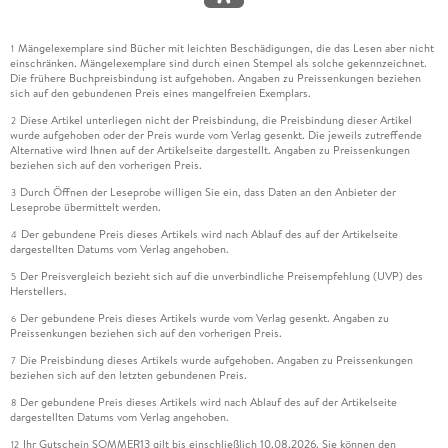
Mängelexemplare sind Bücher mit leichten Beschädigungen, die das Lesen aber nicht
1
einschränken. Mängelexemplare sind durch einen Stempel als solche gekennzeichnet.
Die frühere Buchpreisbindung ist aufgehoben. Angaben zu Preissenkungen beziehen
sich auf den gebundenen Preis eines mangelfreien Exemplars.
Diese Artikel unterliegen nicht der Preisbindung, die Preisbindung dieser Artikel
2
wurde aufgehoben oder der Preis wurde vom Verlag gesenkt. Die jeweils zutreffende
Alternative wird Ihnen auf der Artikelseite dargestellt. Angaben zu Preissenkungen
beziehen sich auf den vorherigen Preis.
Durch Öffnen der Leseprobe willigen Sie ein, dass Daten an den Anbieter der
3
Leseprobe übermittelt werden.
Der gebundene Preis dieses Artikels wird nach Ablauf des auf der Artikelseite
4
dargestellten Datums vom Verlag angehoben.
Der Preisvergleich bezieht sich auf die unverbindliche Preisempfehlung (UVP) des
5
Herstellers.
Der gebundene Preis dieses Artikels wurde vom Verlag gesenkt. Angaben zu
6
Preissenkungen beziehen sich auf den vorherigen Preis.
Die Preisbindung dieses Artikels wurde aufgehoben. Angaben zu Preissenkungen
7
beziehen sich auf den letzten gebundenen Preis.
Der gebundene Preis dieses Artikels wird nach Ablauf des auf der Artikelseite
8
dargestellten Datums vom Verlag angehoben.
Ihr Gutschein SOMMER13 gilt bis einschließlich 10.08.2026. Sie können den
12