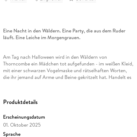
Eine Nacht in den Wäldern. Eine Party, die aus dem Ruder
läuft. Eine Leiche im Morgengrauen.
Am Tag nach Halloween wird in den Wäldern von
Thorncombe ein Mädchen tot aufgefunden - im weißen Kleid,
mit einer schwarzen Vogelmaske und rätselhaften Worten,
die ihr jemand auf Arme und Beine gekritzelt hat. Handelt es
sich um einen Ritualmord? Oder eine Party, die eskaliert ist?
Produktdetails
Detective Ben Chase beginnt zu ermitteln, und schon bald
kommt ihm der Fall gefährlich nahe: Das Opfer ist eine
Erscheinungsdatum
Schülerin des städtischen Privatinternats, das auch seine
Tochter besucht und an dem seine Ex-Frau Vertrauenslehrerin
01. Oktober 2025
ist. Je weiter die Ermittlungen voranschreiten, desto mehr
Sprache