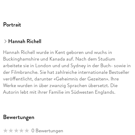
Portrait
Hannah Richell
Hannah Richell wurde in Kent geboren und wuchs in
Buckinghamshire und Kanada auf. Nach dem Studium
arbeitete sie in London und und Sydney in der Buch- sowie in
der Filmbranche. Sie hat zahlreiche internationale Bestseller
veröffentlicht, darunter «Geheimnis der Gezeiten». Ihre
Werke wurden in über zwanzig Sprachen übersetzt. Die
Autorin lebt mit ihrer Familie im Südwesten Englands.
Sabine Längsfeld lebt und wirkt in einem kleinen Dorf bei
Bewertungen
Regensburg. Zu den von ihr übertragenen Autor:innen zählen
Glennon Doyle, Victoria Lloyd Barlow und Simon Beckett.
0 Bewertungen