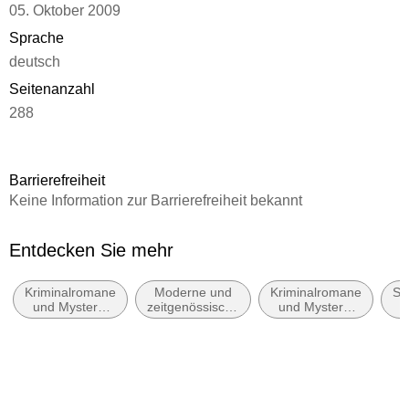
05. Oktober 2009
Sprache
deutsch
Seitenanzahl
288
Dateigröße
2,35 MB
Barrierefreiheit
Reihe
Keine Information zur Barrierefreiheit bekannt
Privatdetektiv Lemming ermittelt, 2
Autor/Autorin
Entdecken Sie mehr
Stefan Slupetzky
Kriminalromane
Moderne und
Kriminalromane
Sp
Verlag/Hersteller
und Mystery:
zeitgenössische
und Mystery:
L
Rowohlt eBooks
Polizeiarbeit &
Belletristik:
Humor
Forensik
allgemein und
Kopierschutz
literarisch
mit Wasserzeichen versehen
Family Sharing