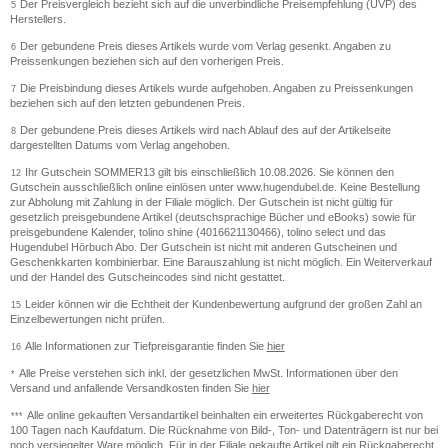
Der Preisvergleich bezieht sich auf die unverbindliche Preisempfehlung (UVP) des
5
Herstellers.
Der gebundene Preis dieses Artikels wurde vom Verlag gesenkt. Angaben zu
6
Preissenkungen beziehen sich auf den vorherigen Preis.
Die Preisbindung dieses Artikels wurde aufgehoben. Angaben zu Preissenkungen
7
beziehen sich auf den letzten gebundenen Preis.
Der gebundene Preis dieses Artikels wird nach Ablauf des auf der Artikelseite
8
dargestellten Datums vom Verlag angehoben.
Ihr Gutschein SOMMER13 gilt bis einschließlich 10.08.2026. Sie können den
12
Gutschein ausschließlich online einlösen unter www.hugendubel.de. Keine Bestellung
zur Abholung mit Zahlung in der Filiale möglich. Der Gutschein ist nicht gültig für
gesetzlich preisgebundene Artikel (deutschsprachige Bücher und eBooks) sowie für
preisgebundene Kalender, tolino shine (4016621130466), tolino select und das
Hugendubel Hörbuch Abo. Der Gutschein ist nicht mit anderen Gutscheinen und
Geschenkkarten kombinierbar. Eine Barauszahlung ist nicht möglich. Ein Weiterverkauf
und der Handel des Gutscheincodes sind nicht gestattet.
Leider können wir die Echtheit der Kundenbewertung aufgrund der großen Zahl an
15
Einzelbewertungen nicht prüfen.
Alle Informationen zur Tiefpreisgarantie finden Sie
hier
16
Alle Preise verstehen sich inkl. der gesetzlichen MwSt. Informationen über den
*
Versand und anfallende Versandkosten finden Sie
hier
Alle online gekauften Versandartikel beinhalten ein erweitertes Rückgaberecht von
***
100 Tagen nach Kaufdatum. Die Rücknahme von Bild-, Ton- und Datenträgern ist nur bei
noch versiegelter Ware möglich. Für in der Filiale gekaufte Artikel gilt ein Rückgaberecht