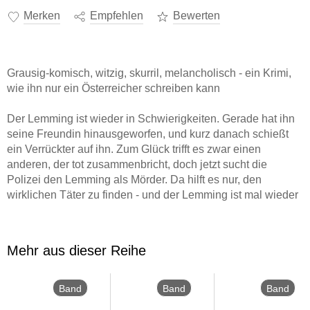
Merken
Empfehlen
Bewerten
Grausig-komisch, witzig, skurril, melancholisch - ein Krimi,
wie ihn nur ein Österreicher schreiben kann
Der Lemming ist wieder in Schwierigkeiten. Gerade hat ihn
seine Freundin hinausgeworfen, und kurz danach schießt
ein Verrückter auf ihn. Zum Glück trifft es zwar einen
anderen, der tot zusammenbricht, doch jetzt sucht die
Polizei den Lemming als Mörder. Da hilft es nur, den
wirklichen Täter zu finden - und der Lemming ist mal wieder
in einen Fall verwickelt, der ihn völlig überfordert ...
Mehr aus dieser Reihe
Band
Band
Band
5
4
3