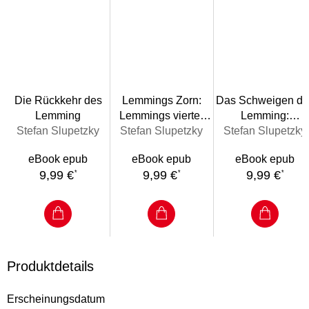
Die Rückkehr des
Lemmings Zorn:
Das Schweigen de
Lemming
Lemmings vierter
Lemming:
Stefan Slupetzky
Stefan Slupetzky
Fall
Stefan Slupetzky
Lemmings dritter
Fall
eBook epub
eBook epub
eBook epub
9,99 €
9,99 €
9,99 €
*
*
*
Produktdetails
Erscheinungsdatum