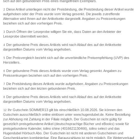
sich auf den gebundenen Preis eines mangelfreien Exemplars.
Diese Artikel unterliegen nicht der Preisbindung, die Preisbindung dieser Artikel wurde
2
aufgehoben oder der Preis wurde vom Verlag gesenkt. Die jeweils zutreffende
Alternative wird Ihnen auf der Artikelseite dargestellt. Angaben zu Preissenkungen
beziehen sich auf den vorherigen Preis.
Durch Öffnen der Leseprobe willigen Sie ein, dass Daten an den Anbieter der
3
Leseprobe übermittelt werden.
Der gebundene Preis dieses Artikels wird nach Ablauf des auf der Artikelseite
4
dargestellten Datums vom Verlag angehoben.
Der Preisvergleich bezieht sich auf die unverbindliche Preisempfehlung (UVP) des
5
Herstellers.
Der gebundene Preis dieses Artikels wurde vom Verlag gesenkt. Angaben zu
6
Preissenkungen beziehen sich auf den vorherigen Preis.
Die Preisbindung dieses Artikels wurde aufgehoben. Angaben zu Preissenkungen
7
beziehen sich auf den letzten gebundenen Preis.
Der gebundene Preis dieses Artikels wird nach Ablauf des auf der Artikelseite
8
dargestellten Datums vom Verlag angehoben.
Ihr Gutschein SOMMER13 gilt bis einschließlich 10.08.2026. Sie können den
12
Gutschein ausschließlich online einlösen unter www.hugendubel.de. Keine Bestellung
zur Abholung mit Zahlung in der Filiale möglich. Der Gutschein ist nicht gültig für
gesetzlich preisgebundene Artikel (deutschsprachige Bücher und eBooks) sowie für
preisgebundene Kalender, tolino shine (4016621130466), tolino select und das
Hugendubel Hörbuch Abo. Der Gutschein ist nicht mit anderen Gutscheinen und
Geschenkkarten kombinierbar. Eine Barauszahlung ist nicht möglich. Ein Weiterverkauf