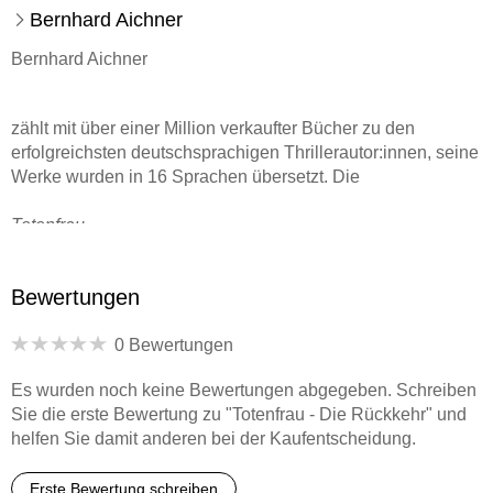
Bernhard Aichner
Bernhard Aichner
zählt mit über einer Million verkaufter Bücher zu den
erfolgreichsten deutschsprachigen Thrillerautor:innen, seine
Werke wurden in 16 Sprachen übersetzt. Die
Totenfrau
-Reihe wurde erfolgreich von Netflix verfilmt, beide Staffeln
Bewertungen
erreichten weltweit in 67 Ländern die Top 10.
0 Bewertungen
Aichner, der neben seinen Thrillern auch Romane,
Drehbücher und Theaterstücke schreibt, wurde 1972 in
Es wurden noch keine Bewertungen abgegeben. Schreiben
Osttirol geboren und lebt heute in Innsbruck und im
Sie die erste Bewertung zu "Totenfrau - Die Rückkehr" und
Südburgenland. Für sein Werk wurde er mit zahlreichen
helfen Sie damit anderen bei der Kaufentscheidung.
Preisen ausgezeichnet.
Erste Bewertung schreiben