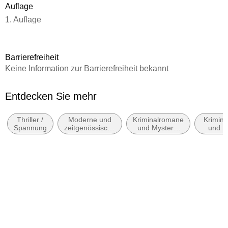
Auflage
1. Auflage
Seitenanzahl
352
Barrierefreiheit
Reihe
Keine Information zur Barrierefreiheit bekannt
Die Totenfrau Serie, 4
Autor/Autorin
Entdecken Sie mehr
Bernhard Aichner
Thriller /
Moderne und
Kriminalromane
Krimin
Verlag/Hersteller
Spannung
zeitgenössische
und Mystery:
und M
Wunderlich Verlag
Belletristik:
weibliche
Privatd
allgemein und
Ermittler
Amateur
Produktart
literarisch
gebunden
ISBN
9783805201209
Herstelleradresse
Rowohlt Verlag GmbH, Kirchenallee 19, 20099 Hamburg,