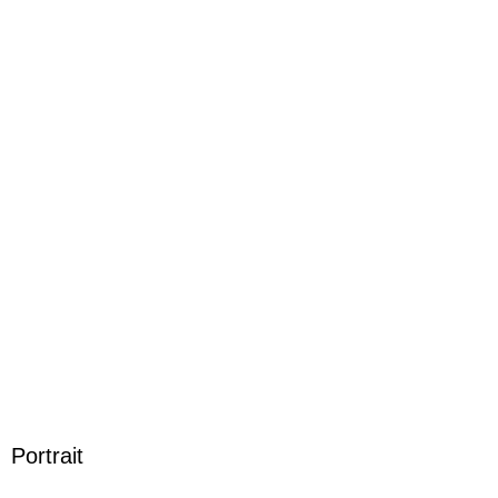
Rowohlt Verlag GmbH, produktsicherheit@rowohlt.de
Portrait