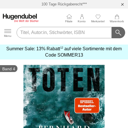
100 Tage Rückgaberecht***
Abholung in über 100 Filialen
Filiale
Konto
Merkzettel
Warenkorb
Hugendubel
Menu
12
Summer Sale:
13% Rabatt
auf viele Sortimente mit dem
mehr
Code
SOMMER13
erfahren
Band 4