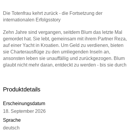
Die Totenfrau kehrt zurück - die Fortsetzung der
internationalen Erfolgsstory
Zehn Jahre sind vergangen, seitdem Blum das letzte Mal
gemordet hat. Sie lebt, gemeinsam mit ihrem Partner Reza,
auf einer Yacht in Kroatien. Um Geld zu verdienen, bieten
sie Charterausflüge zu den umliegenden Inseln an,
ansonsten leben sie unauffällig und zurückgezogen. Blum
glaubt nicht mehr daran, entdeckt zu werden - bis sie durch
einen unerwarteten Todesfall an Bord dazu gezwungen
wird, erneut ihre Grenzen zu überschreiten. Nicht nur ihres
und Rezas Leben stehen auf dem Spiel, sondern auch das
Produktdetails
ihrer Kinder.
Erscheinungsdatum
18. September 2026
Sprache
deutsch