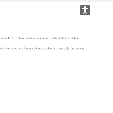
eichnet. Die frühere Buchpreisbindung ist aufgehoben. Angaben zu
e Alternative wird Ihnen auf der Artikelseite dargestellt. Angaben zu
ur Abholung mit Zahlung in der Filiale möglich. Der Gutschein ist nicht
t und das Hugendubel Hörbuch Abo. Der Gutschein ist nicht mit anderen