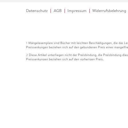
Datenschutz
AGB
Impressum
Widerrufsbelehrung
Mängelexemplare sind Bücher mit leichten Beschädigungen, die das Les
1
Preissenkungen beziehen sich auf den gebundenen Preis eines mangelfre
Diese Artikel unterliegen nicht der Preisbindung, die Preisbindung die
2
Preissenkungen beziehen sich auf den vorherigen Preis.
Durch Öffnen der Leseprobe willigen Sie ein, dass Daten an den Anbie
3
Der gebundene Preis dieses Artikels wird nach Ablauf des auf der Arti
4
Der Preisvergleich bezieht sich auf die unverbindliche Preisempfehlun
5
Der gebundene Preis dieses Artikels wurde vom Verlag gesenkt. Angabe
6
Die Preisbindung dieses Artikels wurde aufgehoben. Angaben zu Preis
7
Der gebundene Preis dieses Artikels wird nach Ablauf des auf der Arti
8
Ihr Gutschein SOMMER13 gilt bis einschließlich 10.08.2026. Sie könne
12
gültig für gesetzlich preisgebundene Artikel (deutschsprachige Bücher 
Gutscheinen und Geschenkkarten kombinierbar. Eine Barauszahlung ist ni