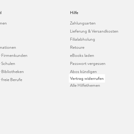
l
Hilfe
hmen
Zahlungsarten
Lieferung & Versandkosten
Filialabholung
mationen
Retoure
ür Firmenkunden
eBooks laden
r Schulen
Passwort vergessen
r Bibliotheken
Abos kündigen
Vertrag widerrufen
r freie Berufe
Alle Hilfethemen