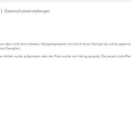
Datenschutzeinstellungen
en aber nicht einschränken. Mängelexemplare sind durch einen Stempel als solche gekennz
ien Exemplars.
ser Artikel wurde aufgehoben oder der Preis wurde vom Verlag gesenkt. Die jeweils zutreffend
ter der Leseprobe übermittelt werden.
kelseite dargestellten Datums vom Verlag angehoben.
g (UVP) des Herstellers.
n zu Preissenkungen beziehen sich auf den vorherigen Preis.
senkungen beziehen sich auf den letzten gebundenen Preis.
kelseite dargestellten Datums vom Verlag angehoben.
n den Gutschein ausschließlich online einlösen unter www.hugendubel.de. Keine Bestellung z
und eBooks) sowie für preisgebundene Kalender, tolino shine (4016621130466), tolino selec
cht möglich. Ein Weiterverkauf und der Handel des Gutscheincodes sind nicht gestattet.