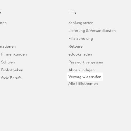
l
Hilfe
hmen
Zahlungsarten
Lieferung & Versandkosten
Filialabholung
mationen
Retoure
ür Firmenkunden
eBooks laden
r Schulen
Passwort vergessen
r Bibliotheken
Abos kündigen
Vertrag widerrufen
r freie Berufe
Alle Hilfethemen