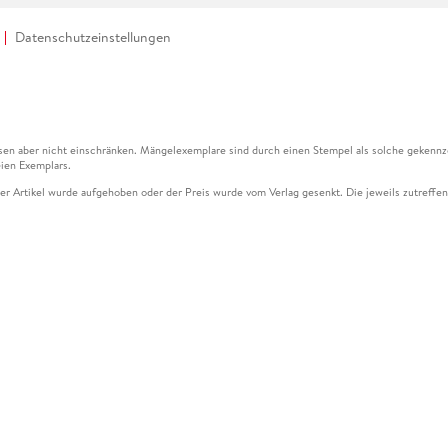
Datenschutzeinstellungen
en aber nicht einschränken. Mängelexemplare sind durch einen Stempel als solche gekennz
ien Exemplars.
ser Artikel wurde aufgehoben oder der Preis wurde vom Verlag gesenkt. Die jeweils zutreffend
ter der Leseprobe übermittelt werden.
kelseite dargestellten Datums vom Verlag angehoben.
g (UVP) des Herstellers.
n zu Preissenkungen beziehen sich auf den vorherigen Preis.
senkungen beziehen sich auf den letzten gebundenen Preis.
kelseite dargestellten Datums vom Verlag angehoben.
n den Gutschein ausschließlich online einlösen unter www.hugendubel.de. Keine Bestellung z
und eBooks) sowie für preisgebundene Kalender, tolino shine (4016621130466), tolino selec
cht möglich. Ein Weiterverkauf und der Handel des Gutscheincodes sind nicht gestattet.