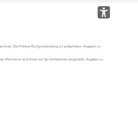
eichnet. Die frühere Buchpreisbindung ist aufgehoben. Angaben zu
e Alternative wird Ihnen auf der Artikelseite dargestellt. Angaben zu
ur Abholung mit Zahlung in der Filiale möglich. Der Gutschein ist nicht
t und das Hugendubel Hörbuch Abo. Der Gutschein ist nicht mit anderen