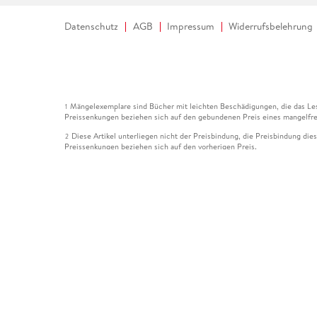
Datenschutz
AGB
Impressum
Widerrufsbelehrung
Mängelexemplare sind Bücher mit leichten Beschädigungen, die das Les
1
Preissenkungen beziehen sich auf den gebundenen Preis eines mangelfre
Diese Artikel unterliegen nicht der Preisbindung, die Preisbindung die
2
Preissenkungen beziehen sich auf den vorherigen Preis.
Durch Öffnen der Leseprobe willigen Sie ein, dass Daten an den Anbie
3
Der gebundene Preis dieses Artikels wird nach Ablauf des auf der Arti
4
Der Preisvergleich bezieht sich auf die unverbindliche Preisempfehlun
5
Der gebundene Preis dieses Artikels wurde vom Verlag gesenkt. Angabe
6
Die Preisbindung dieses Artikels wurde aufgehoben. Angaben zu Preis
7
Der gebundene Preis dieses Artikels wird nach Ablauf des auf der Arti
8
Ihr Gutschein SOMMER13 gilt bis einschließlich 10.08.2026. Sie könne
12
gültig für gesetzlich preisgebundene Artikel (deutschsprachige Bücher 
Gutscheinen und Geschenkkarten kombinierbar. Eine Barauszahlung ist ni