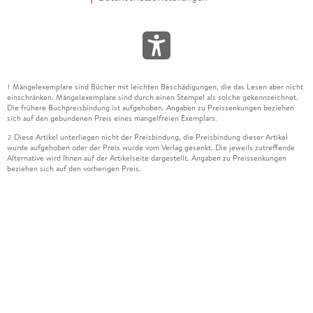
Mängelexemplare sind Bücher mit leichten Beschädigungen, die das Lesen aber nicht
1
einschränken. Mängelexemplare sind durch einen Stempel als solche gekennzeichnet.
Die frühere Buchpreisbindung ist aufgehoben. Angaben zu Preissenkungen beziehen
sich auf den gebundenen Preis eines mangelfreien Exemplars.
Diese Artikel unterliegen nicht der Preisbindung, die Preisbindung dieser Artikel
2
wurde aufgehoben oder der Preis wurde vom Verlag gesenkt. Die jeweils zutreffende
Alternative wird Ihnen auf der Artikelseite dargestellt. Angaben zu Preissenkungen
beziehen sich auf den vorherigen Preis.
Durch Öffnen der Leseprobe willigen Sie ein, dass Daten an den Anbieter der
3
Leseprobe übermittelt werden.
Der gebundene Preis dieses Artikels wird nach Ablauf des auf der Artikelseite
4
dargestellten Datums vom Verlag angehoben.
Der Preisvergleich bezieht sich auf die unverbindliche Preisempfehlung (UVP) des
5
Herstellers.
Der gebundene Preis dieses Artikels wurde vom Verlag gesenkt. Angaben zu
6
Preissenkungen beziehen sich auf den vorherigen Preis.
Die Preisbindung dieses Artikels wurde aufgehoben. Angaben zu Preissenkungen
7