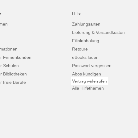
l
Hilfe
hmen
Zahlungsarten
Lieferung & Versandkosten
Filialabholung
rmationen
Retoure
ür Firmenkunden
eBooks laden
ür Schulen
Passwort vergessen
ür Bibliotheken
Abos kündigen
Vertrag widerrufen
r freie Berufe
Alle Hilfethemen