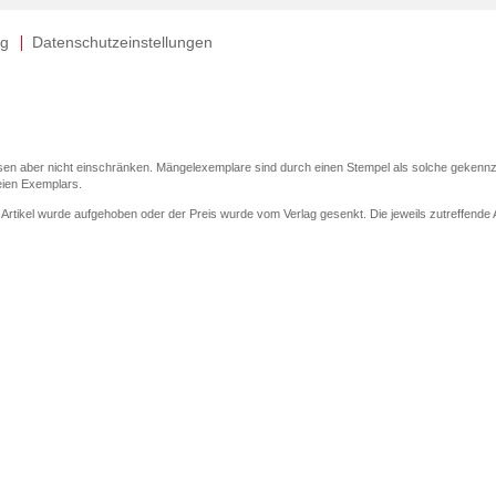
ng
Datenschutzeinstellungen
sen aber nicht einschränken. Mängelexemplare sind durch einen Stempel als solche gekennz
eien Exemplars.
r Artikel wurde aufgehoben oder der Preis wurde vom Verlag gesenkt. Die jeweils zutreffende Al
er der Leseprobe übermittelt werden.
elseite dargestellten Datums vom Verlag angehoben.
 (UVP) des Herstellers.
en zu Preissenkungen beziehen sich auf den vorherigen Preis.
enkungen beziehen sich auf den letzten gebundenen Preis.
elseite dargestellten Datums vom Verlag angehoben.
 den Gutschein ausschließlich online einlösen unter www.hugendubel.de. Keine Bestellung zur
nd eBooks) sowie für preisgebundene Kalender, tolino shine (4016621130466), tolino select 
cht möglich. Ein Weiterverkauf und der Handel des Gutscheincodes sind nicht gestattet.