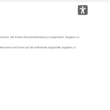
eichnet. Die frühere Buchpreisbindung ist aufgehoben. Angaben zu
ternative wird Ihnen auf der Artikelseite dargestellt. Angaben zu
 Abholung mit Zahlung in der Filiale möglich. Der Gutschein ist nicht
und das Hugendubel Hörbuch Abo. Der Gutschein ist nicht mit anderen