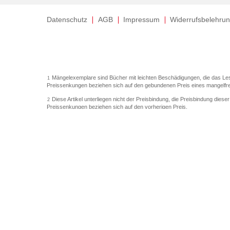
Datenschutz
AGB
Impressum
Widerrufsbelehru
Mängelexemplare sind Bücher mit leichten Beschädigungen, die das Le
1
Preissenkungen beziehen sich auf den gebundenen Preis eines mangelfr
Diese Artikel unterliegen nicht der Preisbindung, die Preisbindung diese
2
Preissenkungen beziehen sich auf den vorherigen Preis.
Durch Öffnen der Leseprobe willigen Sie ein, dass Daten an den Anbiet
3
Der gebundene Preis dieses Artikels wird nach Ablauf des auf der Artik
4
Der Preisvergleich bezieht sich auf die unverbindliche Preisempfehlung
5
Der gebundene Preis dieses Artikels wurde vom Verlag gesenkt. Angab
6
Die Preisbindung dieses Artikels wurde aufgehoben. Angaben zu Preiss
7
Der gebundene Preis dieses Artikels wird nach Ablauf des auf der Artik
8
Ihr Gutschein SOMMER13 gilt bis einschließlich 10.08.2026. Sie können
12
gültig für gesetzlich preisgebundene Artikel (deutschsprachige Bücher u
Gutscheinen und Geschenkkarten kombinierbar. Eine Barauszahlung ist ni