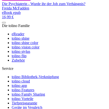
Die Psychiaterin - Wurde ihr der Job zum Verhängnis?
Freida McFadden
eBook epub
16,99 €
Die tolino Familie
eReader
tolino shine
tolino shine color
tolino vision color
tolino stylus
tolino flip
Zubehör
Service
tolino Bibliothek-Verknüpfung
tolino cloud
tolino app
tolino Features
tolino Family Sharing
tolino Vorteile
Tiefpreisgarantie
Geräte im Vergleich