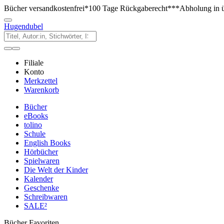
Bücher versandkostenfrei*
100 Tage Rückgaberecht***
Abholung in ü
Hugendubel
Filiale
Konto
Merkzettel
Warenkorb
Bücher
eBooks
tolino
Schule
English Books
Hörbücher
Spielwaren
Die Welt der Kinder
Kalender
Geschenke
Schreibwaren
SALE²
Bücher Favoriten