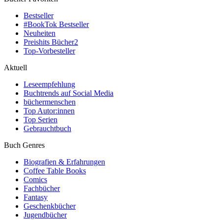
Bestseller
#BookTok Bestseller
Neuheiten
Preishits Bücher
2
Top-Vorbesteller
Aktuell
Leseempfehlung
Buchtrends auf Social Media
büchermenschen
Top Autor:innen
Top Serien
Gebrauchtbuch
Buch Genres
Biografien & Erfahrungen
Coffee Table Books
Comics
Fachbücher
Fantasy
Geschenkbücher
Jugendbücher