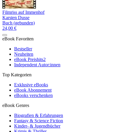
Filmriss auf Immenhof
Karsten Dusse
Buch (gebunden)
24,00 €
eBook Favoriten
Bestseller
Neuheiten
eBook Preishits
2
Independent Autor:innen
Top Kategorien
Exklusive eBooks
eBook Abonnement
eBooks verschenken
eBook Genres
Biografien & Erfahrungen
Fantasy & Science Fiction
Kinder- & Jugendbücher
Krimis & Thriller