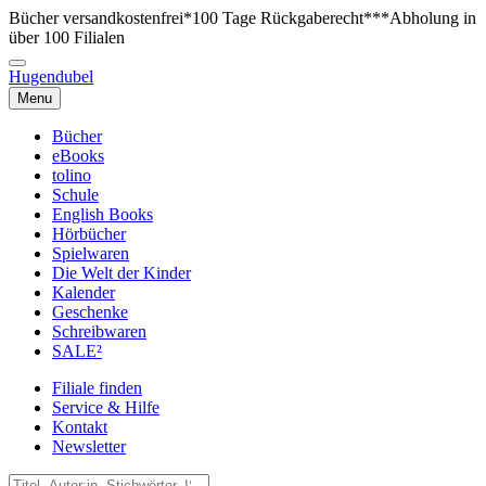
Bücher versandkostenfrei*
100 Tage Rückgaberecht***
Abholung in
über 100 Filialen
Hugendubel
Menu
Bücher
eBooks
tolino
Schule
English Books
Hörbücher
Spielwaren
Die Welt der Kinder
Kalender
Geschenke
Schreibwaren
SALE²
Filiale finden
Service & Hilfe
Kontakt
Newsletter