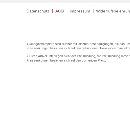
Datenschutz
AGB
Impressum
Widerrufsbelehru
Mängelexemplare sind Bücher mit leichten Beschädigungen, die das Le
1
Preissenkungen beziehen sich auf den gebundenen Preis eines mangelfr
Diese Artikel unterliegen nicht der Preisbindung, die Preisbindung diese
2
Preissenkungen beziehen sich auf den vorherigen Preis.
Durch Öffnen der Leseprobe willigen Sie ein, dass Daten an den Anbiet
3
Der gebundene Preis dieses Artikels wird nach Ablauf des auf der Artik
4
Der Preisvergleich bezieht sich auf die unverbindliche Preisempfehlung
5
Der gebundene Preis dieses Artikels wurde vom Verlag gesenkt. Angab
6
Die Preisbindung dieses Artikels wurde aufgehoben. Angaben zu Preiss
7
Der gebundene Preis dieses Artikels wird nach Ablauf des auf der Artik
8
Ihr Gutschein SOMMER13 gilt bis einschließlich 10.08.2026. Sie können
12
gültig für gesetzlich preisgebundene Artikel (deutschsprachige Bücher u
Gutscheinen und Geschenkkarten kombinierbar. Eine Barauszahlung ist ni