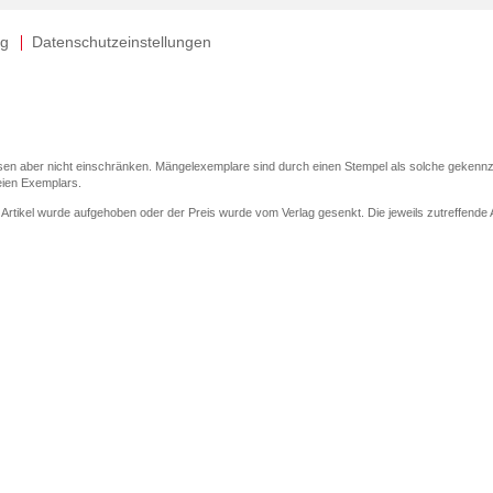
ng
Datenschutzeinstellungen
sen aber nicht einschränken. Mängelexemplare sind durch einen Stempel als solche gekennz
eien Exemplars.
r Artikel wurde aufgehoben oder der Preis wurde vom Verlag gesenkt. Die jeweils zutreffende Al
er der Leseprobe übermittelt werden.
elseite dargestellten Datums vom Verlag angehoben.
 (UVP) des Herstellers.
en zu Preissenkungen beziehen sich auf den vorherigen Preis.
enkungen beziehen sich auf den letzten gebundenen Preis.
elseite dargestellten Datums vom Verlag angehoben.
 den Gutschein ausschließlich online einlösen unter www.hugendubel.de. Keine Bestellung zur
nd eBooks) sowie für preisgebundene Kalender, tolino shine (4016621130466), tolino select 
cht möglich. Ein Weiterverkauf und der Handel des Gutscheincodes sind nicht gestattet.