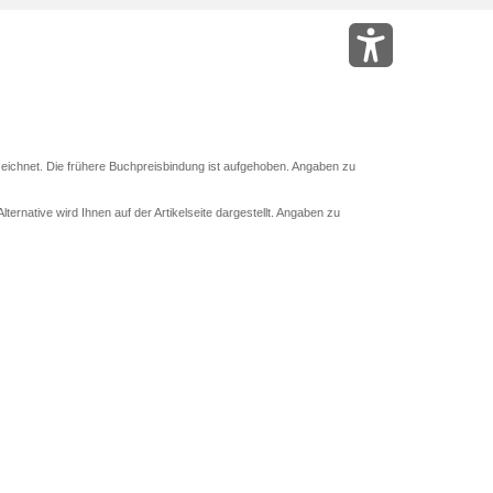
eichnet. Die frühere Buchpreisbindung ist aufgehoben. Angaben zu
ternative wird Ihnen auf der Artikelseite dargestellt. Angaben zu
 Abholung mit Zahlung in der Filiale möglich. Der Gutschein ist nicht
und das Hugendubel Hörbuch Abo. Der Gutschein ist nicht mit anderen