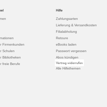
el
Hilfe
hmen
Zahlungsarten
Lieferung & Versandkosten
Filialabholung
rmationen
Retoure
ür Firmenkunden
eBooks laden
ür Schulen
Passwort vergessen
ür Bibliotheken
Abos kündigen
Vertrag widerrufen
r freie Berufe
Alle Hilfethemen