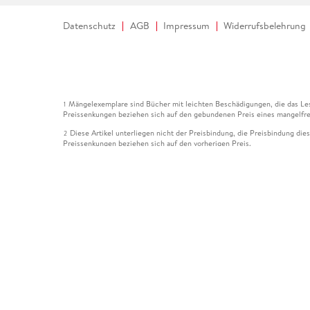
Datenschutz
AGB
Impressum
Widerrufsbelehrung
Mängelexemplare sind Bücher mit leichten Beschädigungen, die das Les
1
Preissenkungen beziehen sich auf den gebundenen Preis eines mangelfre
Diese Artikel unterliegen nicht der Preisbindung, die Preisbindung die
2
Preissenkungen beziehen sich auf den vorherigen Preis.
Durch Öffnen der Leseprobe willigen Sie ein, dass Daten an den Anbie
3
Der gebundene Preis dieses Artikels wird nach Ablauf des auf der Arti
4
Der Preisvergleich bezieht sich auf die unverbindliche Preisempfehlun
5
Der gebundene Preis dieses Artikels wurde vom Verlag gesenkt. Angabe
6
Die Preisbindung dieses Artikels wurde aufgehoben. Angaben zu Preis
7
Der gebundene Preis dieses Artikels wird nach Ablauf des auf der Arti
8
Ihr Gutschein SOMMER13 gilt bis einschließlich 10.08.2026. Sie könne
12
gültig für gesetzlich preisgebundene Artikel (deutschsprachige Bücher 
Gutscheinen und Geschenkkarten kombinierbar. Eine Barauszahlung ist ni