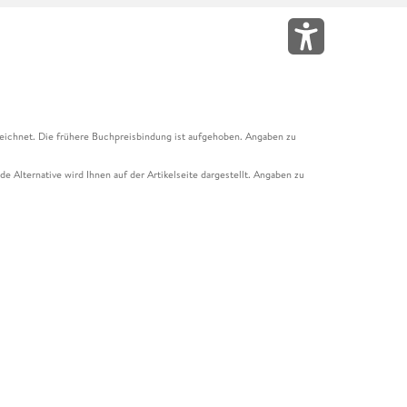
eichnet. Die frühere Buchpreisbindung ist aufgehoben. Angaben zu
e Alternative wird Ihnen auf der Artikelseite dargestellt. Angaben zu
ur Abholung mit Zahlung in der Filiale möglich. Der Gutschein ist nicht
t und das Hugendubel Hörbuch Abo. Der Gutschein ist nicht mit anderen