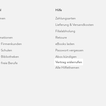
l
Hilfe
hmen
Zahlungsarten
Lieferung & Versandkosten
Filialabholung
mationen
Retoure
ür Firmenkunden
eBooks laden
r Schulen
Passwort vergessen
r Bibliotheken
Abos kündigen
Vertrag widerrufen
r freie Berufe
Alle Hilfethemen