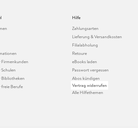
l
Hilfe
hmen
Zahlungsarten
Lieferung & Versandkosten
Filialabholung
mationen
Retoure
ür Firmenkunden
eBooks laden
r Schulen
Passwort vergessen
r Bibliotheken
Abos kündigen
Vertrag widerrufen
r freie Berufe
Alle Hilfethemen