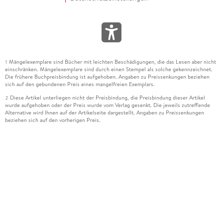
Mängelexemplare sind Bücher mit leichten Beschädigungen, die das Lesen aber nicht
1
einschränken. Mängelexemplare sind durch einen Stempel als solche gekennzeichnet.
Die frühere Buchpreisbindung ist aufgehoben. Angaben zu Preissenkungen beziehen
sich auf den gebundenen Preis eines mangelfreien Exemplars.
Diese Artikel unterliegen nicht der Preisbindung, die Preisbindung dieser Artikel
2
wurde aufgehoben oder der Preis wurde vom Verlag gesenkt. Die jeweils zutreffende
Alternative wird Ihnen auf der Artikelseite dargestellt. Angaben zu Preissenkungen
beziehen sich auf den vorherigen Preis.
Durch Öffnen der Leseprobe willigen Sie ein, dass Daten an den Anbieter der
3
Leseprobe übermittelt werden.
Der gebundene Preis dieses Artikels wird nach Ablauf des auf der Artikelseite
4
dargestellten Datums vom Verlag angehoben.
Der Preisvergleich bezieht sich auf die unverbindliche Preisempfehlung (UVP) des
5
Herstellers.
Der gebundene Preis dieses Artikels wurde vom Verlag gesenkt. Angaben zu
6
Preissenkungen beziehen sich auf den vorherigen Preis.
Die Preisbindung dieses Artikels wurde aufgehoben. Angaben zu Preissenkungen
7