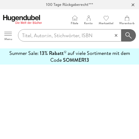
100 Tage Rückgaberecht***
Abholung in über 100 Filialen
Filiale
Konto
Merkzettel
Warenkorb
Hugendubel
Menu
Summer Sale:
13% Rabatt
auf viele Sortimente mit dem
12
mehr
Code
SOMMER13
erfahren