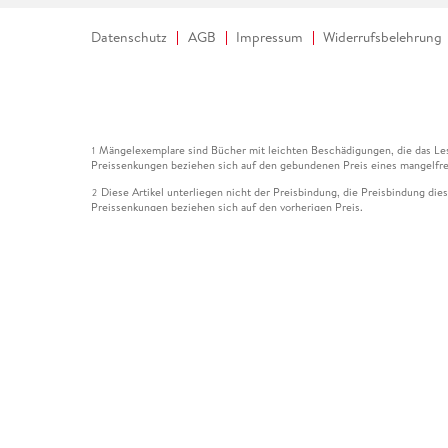
Datenschutz
AGB
Impressum
Widerrufsbelehrung
Mängelexemplare sind Bücher mit leichten Beschädigungen, die das Les
1
Preissenkungen beziehen sich auf den gebundenen Preis eines mangelfre
Diese Artikel unterliegen nicht der Preisbindung, die Preisbindung die
2
Preissenkungen beziehen sich auf den vorherigen Preis.
Durch Öffnen der Leseprobe willigen Sie ein, dass Daten an den Anbie
3
Der gebundene Preis dieses Artikels wird nach Ablauf des auf der Arti
4
Der Preisvergleich bezieht sich auf die unverbindliche Preisempfehlun
5
Der gebundene Preis dieses Artikels wurde vom Verlag gesenkt. Angabe
6
Die Preisbindung dieses Artikels wurde aufgehoben. Angaben zu Preis
7
Der gebundene Preis dieses Artikels wird nach Ablauf des auf der Arti
8
Ihr Gutschein SOMMER13 gilt bis einschließlich 10.08.2026. Sie könne
12
gültig für gesetzlich preisgebundene Artikel (deutschsprachige Bücher 
Gutscheinen und Geschenkkarten kombinierbar. Eine Barauszahlung ist ni