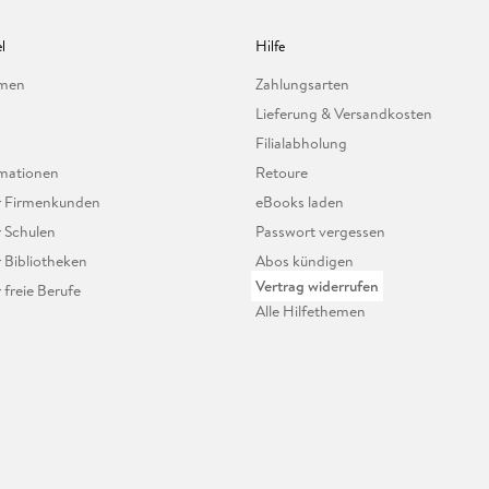
l
Hilfe
hmen
Zahlungsarten
Lieferung & Versandkosten
Filialabholung
mationen
Retoure
ür Firmenkunden
eBooks laden
r Schulen
Passwort vergessen
r Bibliotheken
Abos kündigen
Vertrag widerrufen
r freie Berufe
Alle Hilfethemen