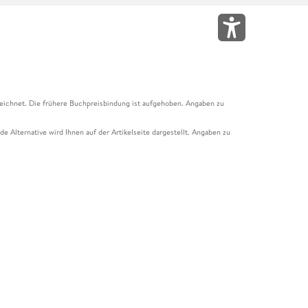
eichnet. Die frühere Buchpreisbindung ist aufgehoben. Angaben zu
e Alternative wird Ihnen auf der Artikelseite dargestellt. Angaben zu
ur Abholung mit Zahlung in der Filiale möglich. Der Gutschein ist nicht
t und das Hugendubel Hörbuch Abo. Der Gutschein ist nicht mit anderen