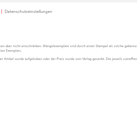
Datenschutzeinstellungen
en aber nicht einschränken. Mängelexemplare sind durch einen Stempel als solche gekennz
ien Exemplars.
ser Artikel wurde aufgehoben oder der Preis wurde vom Verlag gesenkt. Die jeweils zutreffend
ter der Leseprobe übermittelt werden.
kelseite dargestellten Datums vom Verlag angehoben.
g (UVP) des Herstellers.
n zu Preissenkungen beziehen sich auf den vorherigen Preis.
senkungen beziehen sich auf den letzten gebundenen Preis.
kelseite dargestellten Datums vom Verlag angehoben.
n den Gutschein ausschließlich online einlösen unter www.hugendubel.de. Keine Bestellung z
und eBooks) sowie für preisgebundene Kalender, tolino shine (4016621130466), tolino selec
cht möglich. Ein Weiterverkauf und der Handel des Gutscheincodes sind nicht gestattet.