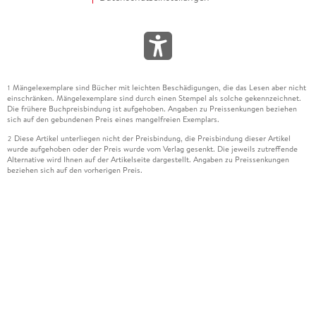
Mängelexemplare sind Bücher mit leichten Beschädigungen, die das Lesen aber nicht
1
einschränken. Mängelexemplare sind durch einen Stempel als solche gekennzeichnet.
Die frühere Buchpreisbindung ist aufgehoben. Angaben zu Preissenkungen beziehen
sich auf den gebundenen Preis eines mangelfreien Exemplars.
Diese Artikel unterliegen nicht der Preisbindung, die Preisbindung dieser Artikel
2
wurde aufgehoben oder der Preis wurde vom Verlag gesenkt. Die jeweils zutreffende
Alternative wird Ihnen auf der Artikelseite dargestellt. Angaben zu Preissenkungen
beziehen sich auf den vorherigen Preis.
Durch Öffnen der Leseprobe willigen Sie ein, dass Daten an den Anbieter der
3
Leseprobe übermittelt werden.
Der gebundene Preis dieses Artikels wird nach Ablauf des auf der Artikelseite
4
dargestellten Datums vom Verlag angehoben.
Der Preisvergleich bezieht sich auf die unverbindliche Preisempfehlung (UVP) des
5
Herstellers.
Der gebundene Preis dieses Artikels wurde vom Verlag gesenkt. Angaben zu
6
Preissenkungen beziehen sich auf den vorherigen Preis.
Die Preisbindung dieses Artikels wurde aufgehoben. Angaben zu Preissenkungen
7