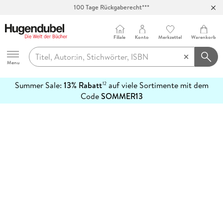
100 Tage Rückgaberecht***
Abholung in über 100 Filialen
Filiale
Konto
Merkzettel
Warenkorb
Hugendubel
Menu
Summer Sale:
13% Rabatt
auf viele Sortimente mit dem
12
mehr
Code
SOMMER13
erfahren