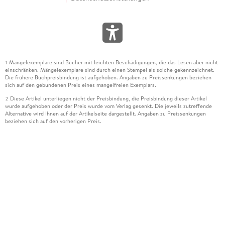
Mängelexemplare sind Bücher mit leichten Beschädigungen, die das Lesen aber nicht
1
einschränken. Mängelexemplare sind durch einen Stempel als solche gekennzeichnet.
Die frühere Buchpreisbindung ist aufgehoben. Angaben zu Preissenkungen beziehen
sich auf den gebundenen Preis eines mangelfreien Exemplars.
Diese Artikel unterliegen nicht der Preisbindung, die Preisbindung dieser Artikel
2
wurde aufgehoben oder der Preis wurde vom Verlag gesenkt. Die jeweils zutreffende
Alternative wird Ihnen auf der Artikelseite dargestellt. Angaben zu Preissenkungen
beziehen sich auf den vorherigen Preis.
Durch Öffnen der Leseprobe willigen Sie ein, dass Daten an den Anbieter der
3
Leseprobe übermittelt werden.
Der gebundene Preis dieses Artikels wird nach Ablauf des auf der Artikelseite
4
dargestellten Datums vom Verlag angehoben.
Der Preisvergleich bezieht sich auf die unverbindliche Preisempfehlung (UVP) des
5
Herstellers.
Der gebundene Preis dieses Artikels wurde vom Verlag gesenkt. Angaben zu
6
Preissenkungen beziehen sich auf den vorherigen Preis.
Die Preisbindung dieses Artikels wurde aufgehoben. Angaben zu Preissenkungen
7