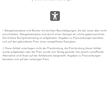
Mängelexemplare sind Bücher mit leichten Beschädigungen, die das Lesen aber nicht
1
einschränken. Mängelexemplare sind durch einen Stempel als solche gekennzeichnet.
Die frühere Buchpreisbindung ist aufgehoben. Angaben zu Preissenkungen beziehen
sich auf den gebundenen Preis eines mangelfreien Exemplars.
Diese Artikel unterliegen nicht der Preisbindung, die Preisbindung dieser Artikel
2
wurde aufgehoben oder der Preis wurde vom Verlag gesenkt. Die jeweils zutreffende
Alternative wird Ihnen auf der Artikelseite dargestellt. Angaben zu Preissenkungen
beziehen sich auf den vorherigen Preis.
Durch Öffnen der Leseprobe willigen Sie ein, dass Daten an den Anbieter der
3
Leseprobe übermittelt werden.
Der gebundene Preis dieses Artikels wird nach Ablauf des auf der Artikelseite
4
dargestellten Datums vom Verlag angehoben.
Der Preisvergleich bezieht sich auf die unverbindliche Preisempfehlung (UVP) des
5
Herstellers.
Der gebundene Preis dieses Artikels wurde vom Verlag gesenkt. Angaben zu
6
Preissenkungen beziehen sich auf den vorherigen Preis.
Die Preisbindung dieses Artikels wurde aufgehoben. Angaben zu Preissenkungen
7