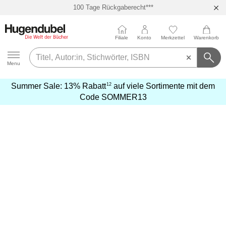
100 Tage Rückgaberecht***
Abholung in über 100 Filialen
Filiale
Konto
Merkzettel
Warenkorb
Hugendubel
Menu
12
Summer Sale:
13% Rabatt
auf viele Sortimente mit dem
mehr
Code
SOMMER13
erfahren