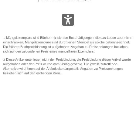
Mängelexemplare sind Bücher mit leichten Beschädigungen, die das Lesen aber nicht
1
einschränken. Mängelexemplare sind durch einen Stempel als solche gekennzeichnet.
Die frühere Buchpreisbindung ist aufgehoben. Angaben zu Preissenkungen beziehen
sich auf den gebundenen Preis eines mangelfreien Exemplars.
Diese Artikel unterliegen nicht der Preisbindung, die Preisbindung dieser Artikel wurde
2
aufgehoben oder der Preis wurde vom Verlag gesenkt. Die jeweils zutreffende
Alternative wird Ihnen auf der Artikelseite dargestellt. Angaben zu Preissenkungen
beziehen sich auf den vorherigen Preis.
Durch Öffnen der Leseprobe willigen Sie ein, dass Daten an den Anbieter der
3
Leseprobe übermittelt werden.
Der gebundene Preis dieses Artikels wird nach Ablauf des auf der Artikelseite
4
dargestellten Datums vom Verlag angehoben.
Der Preisvergleich bezieht sich auf die unverbindliche Preisempfehlung (UVP) des
5
Herstellers.
Der gebundene Preis dieses Artikels wurde vom Verlag gesenkt. Angaben zu
6
Preissenkungen beziehen sich auf den vorherigen Preis.
Die Preisbindung dieses Artikels wurde aufgehoben. Angaben zu Preissenkungen
7