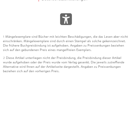
Mängelexemplare sind Bücher mit leichten Beschädigungen, die das Lesen aber nicht
1
einschränken. Mängelexemplare sind durch einen Stempel als solche gekennzeichnet.
Die frühere Buchpreisbindung ist aufgehoben. Angaben zu Preissenkungen beziehen
sich auf den gebundenen Preis eines mangelfreien Exemplars.
Diese Artikel unterliegen nicht der Preisbindung, die Preisbindung dieser Artikel
2
wurde aufgehoben oder der Preis wurde vom Verlag gesenkt. Die jeweils zutreffende
Alternative wird Ihnen auf der Artikelseite dargestellt. Angaben zu Preissenkungen
beziehen sich auf den vorherigen Preis.
Durch Öffnen der Leseprobe willigen Sie ein, dass Daten an den Anbieter der
3
Leseprobe übermittelt werden.
Der gebundene Preis dieses Artikels wird nach Ablauf des auf der Artikelseite
4
dargestellten Datums vom Verlag angehoben.
Der Preisvergleich bezieht sich auf die unverbindliche Preisempfehlung (UVP) des
5
Herstellers.
Der gebundene Preis dieses Artikels wurde vom Verlag gesenkt. Angaben zu
6
Preissenkungen beziehen sich auf den vorherigen Preis.
Die Preisbindung dieses Artikels wurde aufgehoben. Angaben zu Preissenkungen
7