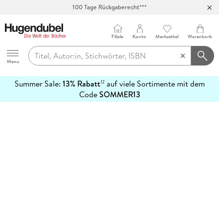
100 Tage Rückgaberecht***
Abholung in über 100 Filialen
Filiale
Konto
Merkzettel
Warenkorb
Hugendubel
Menu
Summer Sale:
13% Rabatt
auf viele Sortimente mit dem
12
mehr
Code
SOMMER13
erfahren