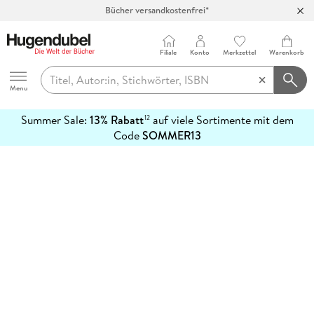
Bücher versandkostenfrei*
100 Tage Rückgaberecht***
Abholung in über 100 Filialen
Filiale
Konto
Merkzettel
Warenkorb
Hugendubel
Menu
Summer Sale:
13% Rabatt
auf viele Sortimente mit dem
12
mehr
Code
SOMMER13
erfahren