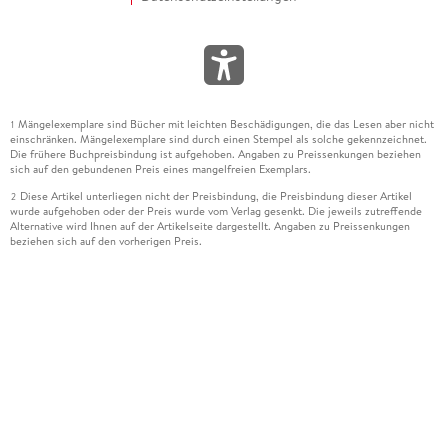
Mängelexemplare sind Bücher mit leichten Beschädigungen, die das Lesen aber nicht
1
einschränken. Mängelexemplare sind durch einen Stempel als solche gekennzeichnet.
Die frühere Buchpreisbindung ist aufgehoben. Angaben zu Preissenkungen beziehen
sich auf den gebundenen Preis eines mangelfreien Exemplars.
Diese Artikel unterliegen nicht der Preisbindung, die Preisbindung dieser Artikel
2
wurde aufgehoben oder der Preis wurde vom Verlag gesenkt. Die jeweils zutreffende
Alternative wird Ihnen auf der Artikelseite dargestellt. Angaben zu Preissenkungen
beziehen sich auf den vorherigen Preis.
Durch Öffnen der Leseprobe willigen Sie ein, dass Daten an den Anbieter der
3
Leseprobe übermittelt werden.
Der gebundene Preis dieses Artikels wird nach Ablauf des auf der Artikelseite
4
dargestellten Datums vom Verlag angehoben.
Der Preisvergleich bezieht sich auf die unverbindliche Preisempfehlung (UVP) des
5
Herstellers.
Der gebundene Preis dieses Artikels wurde vom Verlag gesenkt. Angaben zu
6
Preissenkungen beziehen sich auf den vorherigen Preis.
Die Preisbindung dieses Artikels wurde aufgehoben. Angaben zu Preissenkungen
7