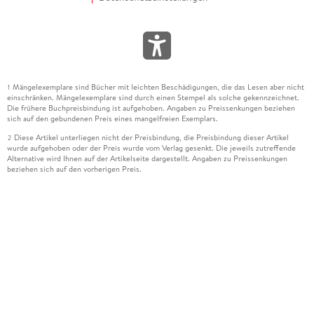
Mängelexemplare sind Bücher mit leichten Beschädigungen, die das Lesen aber nicht
1
einschränken. Mängelexemplare sind durch einen Stempel als solche gekennzeichnet.
Die frühere Buchpreisbindung ist aufgehoben. Angaben zu Preissenkungen beziehen
sich auf den gebundenen Preis eines mangelfreien Exemplars.
Diese Artikel unterliegen nicht der Preisbindung, die Preisbindung dieser Artikel
2
wurde aufgehoben oder der Preis wurde vom Verlag gesenkt. Die jeweils zutreffende
Alternative wird Ihnen auf der Artikelseite dargestellt. Angaben zu Preissenkungen
beziehen sich auf den vorherigen Preis.
Durch Öffnen der Leseprobe willigen Sie ein, dass Daten an den Anbieter der
3
Leseprobe übermittelt werden.
Der gebundene Preis dieses Artikels wird nach Ablauf des auf der Artikelseite
4
dargestellten Datums vom Verlag angehoben.
Der Preisvergleich bezieht sich auf die unverbindliche Preisempfehlung (UVP) des
5
Herstellers.
Der gebundene Preis dieses Artikels wurde vom Verlag gesenkt. Angaben zu
6
Preissenkungen beziehen sich auf den vorherigen Preis.
Die Preisbindung dieses Artikels wurde aufgehoben. Angaben zu Preissenkungen
7