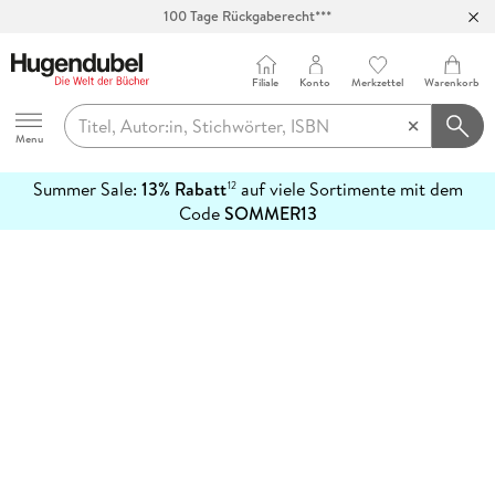
100 Tage Rückgaberecht***
Abholung in über 100 Filialen
Filiale
Konto
Merkzettel
Warenkorb
Hugendubel
Menu
Summer Sale:
13% Rabatt
auf viele Sortimente mit dem
12
mehr
Code
SOMMER13
erfahren