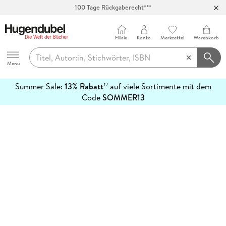
100 Tage Rückgaberecht***
Abholung in über 100 Filialen
Filiale
Konto
Merkzettel
Warenkorb
Hugendubel
Menu
Summer Sale:
13% Rabatt
auf viele Sortimente mit dem
12
mehr
Code
SOMMER13
erfahren