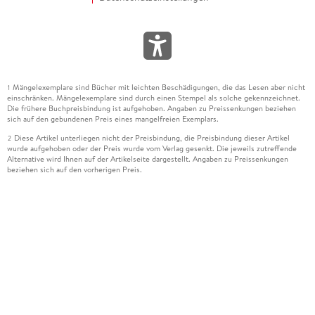
Mängelexemplare sind Bücher mit leichten Beschädigungen, die das Lesen aber nicht
1
einschränken. Mängelexemplare sind durch einen Stempel als solche gekennzeichnet.
Die frühere Buchpreisbindung ist aufgehoben. Angaben zu Preissenkungen beziehen
sich auf den gebundenen Preis eines mangelfreien Exemplars.
Diese Artikel unterliegen nicht der Preisbindung, die Preisbindung dieser Artikel
2
wurde aufgehoben oder der Preis wurde vom Verlag gesenkt. Die jeweils zutreffende
Alternative wird Ihnen auf der Artikelseite dargestellt. Angaben zu Preissenkungen
beziehen sich auf den vorherigen Preis.
Durch Öffnen der Leseprobe willigen Sie ein, dass Daten an den Anbieter der
3
Leseprobe übermittelt werden.
Der gebundene Preis dieses Artikels wird nach Ablauf des auf der Artikelseite
4
dargestellten Datums vom Verlag angehoben.
Der Preisvergleich bezieht sich auf die unverbindliche Preisempfehlung (UVP) des
5
Herstellers.
Der gebundene Preis dieses Artikels wurde vom Verlag gesenkt. Angaben zu
6
Preissenkungen beziehen sich auf den vorherigen Preis.
Die Preisbindung dieses Artikels wurde aufgehoben. Angaben zu Preissenkungen
7