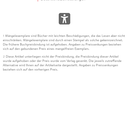
Mängelexemplare sind Bücher mit leichten Beschädigungen, die das Lesen aber nicht
1
einschränken. Mängelexemplare sind durch einen Stempel als solche gekennzeichnet.
Die frühere Buchpreisbindung ist aufgehoben. Angaben zu Preissenkungen beziehen
sich auf den gebundenen Preis eines mangelfreien Exemplars.
Diese Artikel unterliegen nicht der Preisbindung, die Preisbindung dieser Artikel
2
wurde aufgehoben oder der Preis wurde vom Verlag gesenkt. Die jeweils zutreffende
Alternative wird Ihnen auf der Artikelseite dargestellt. Angaben zu Preissenkungen
beziehen sich auf den vorherigen Preis.
Durch Öffnen der Leseprobe willigen Sie ein, dass Daten an den Anbieter der
3
Leseprobe übermittelt werden.
Der gebundene Preis dieses Artikels wird nach Ablauf des auf der Artikelseite
4
dargestellten Datums vom Verlag angehoben.
Der Preisvergleich bezieht sich auf die unverbindliche Preisempfehlung (UVP) des
5
Herstellers.
Der gebundene Preis dieses Artikels wurde vom Verlag gesenkt. Angaben zu
6
Preissenkungen beziehen sich auf den vorherigen Preis.
Die Preisbindung dieses Artikels wurde aufgehoben. Angaben zu Preissenkungen
7