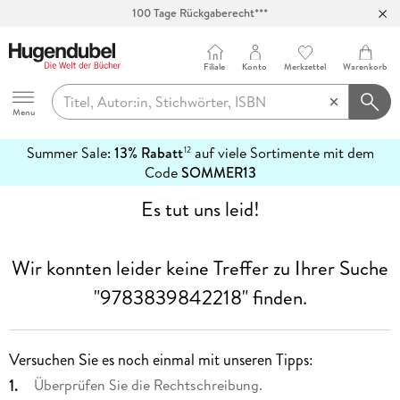
100 Tage Rückgaberecht***
Abholung in über 100 Filialen
Filiale
Konto
Merkzettel
Warenkorb
Hugendubel
Menu
Summer Sale:
13% Rabatt
auf viele Sortimente mit dem
12
mehr
Code
SOMMER13
erfahren
Es tut uns leid!
Wir konnten leider keine Treffer zu Ihrer Suche
"9783839842218"
finden.
Versuchen Sie es noch einmal mit unseren Tipps:
Überprüfen Sie die Rechtschreibung.