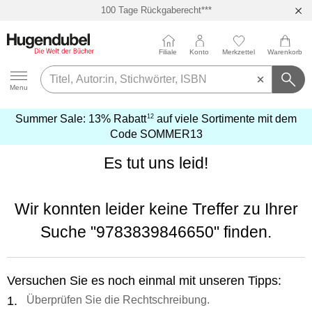
100 Tage Rückgaberecht***
Abholung in über 100 Filialen
Filiale
Konto
Merkzettel
Warenkorb
Hugendubel
Menu
12
Summer Sale:
13% Rabatt
auf viele Sortimente mit dem
mehr
Code
SOMMER13
erfahren
Es tut uns leid!
Wir konnten leider keine Treffer zu Ihrer
Suche
"9783839846650"
finden.
Versuchen Sie es noch einmal mit unseren Tipps:
Überprüfen Sie die Rechtschreibung.